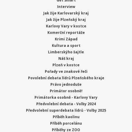
Get Smart
Interview
Jak žije Karlovarský kraj
Jak žije Plzeňský kraj
Karlovy Vary v kostce
Komerční reportáže
Krimi Západ
Kultura a sport
Limberskýho šajtle
Náš kraj
Plzeň v kostce
Pořady ve znakové řeči
Povolební debata lídrů Plzeňského kraje
Právo jednoduše
Primátor osobně!
Primátorka osobně - Karlovy Vary
Předvolební debata - Volby 2024
Předvolební superdebata lídrů - Volby 2025
Příběh kaolinu
Příběh porcelánu
Příběhy ze ZOO