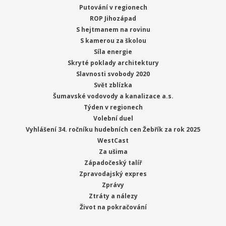
Putování v regionech
ROP Jihozápad
S hejtmanem na rovinu
S kamerou za školou
Síla energie
Skryté poklady architektury
Slavnosti svobody 2020
Svět zblízka
Šumavské vodovody a kanalizace a.s.
Týden v regionech
Volební duel
Vyhlášení 34. ročníku hudebních cen Žebřík za rok 2025
WestCast
Za ušima
Západočeský talíř
Zpravodajský expres
Zprávy
Ztráty a nálezy
Život na pokračování