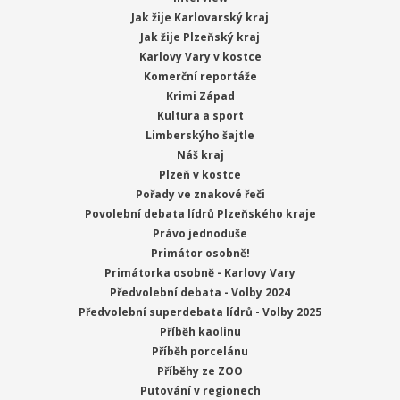
Jak žije Karlovarský kraj
Jak žije Plzeňský kraj
Karlovy Vary v kostce
Komerční reportáže
Krimi Západ
Kultura a sport
Limberskýho šajtle
Náš kraj
Plzeň v kostce
Pořady ve znakové řeči
Povolební debata lídrů Plzeňského kraje
Právo jednoduše
Primátor osobně!
Primátorka osobně - Karlovy Vary
Předvolební debata - Volby 2024
Předvolební superdebata lídrů - Volby 2025
Příběh kaolinu
Příběh porcelánu
Příběhy ze ZOO
Putování v regionech