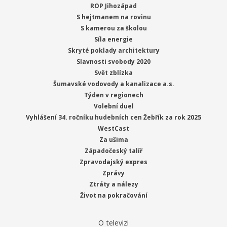
ROP Jihozápad
S hejtmanem na rovinu
S kamerou za školou
Síla energie
Skryté poklady architektury
Slavnosti svobody 2020
Svět zblízka
Šumavské vodovody a kanalizace a.s.
Týden v regionech
Volební duel
Vyhlášení 34. ročníku hudebních cen Žebřík za rok 2025
WestCast
Za ušima
Západočeský talíř
Zpravodajský expres
Zprávy
Ztráty a nálezy
Život na pokračování
O televizi