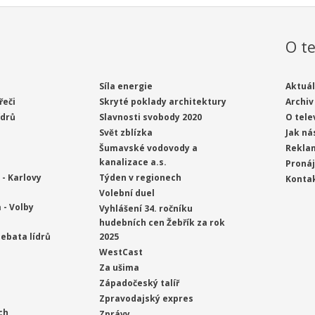
O te
Síla energie
Aktuál
řeči
Skryté poklady architektury
Archiv
ídrů
Slavnosti svobody 2020
O tele
Svět zblízka
Jak ná
Šumavské vodovody a
Rekla
kanalizace a.s.
Proná
- Karlovy
Týden v regionech
Konta
Volební duel
 - Volby
Vyhlášení 34. ročníku
hudebních cen Žebřík za rok
ebata lídrů
2025
WestCast
Za ušima
Západočeský talíř
Zpravodajský expres
ch
Zprávy