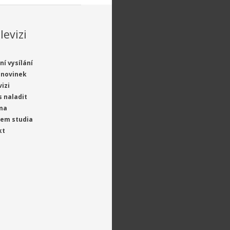
levizi
ní vysílání
 novinek
vizi
s naladit
ma
jem studia
kt