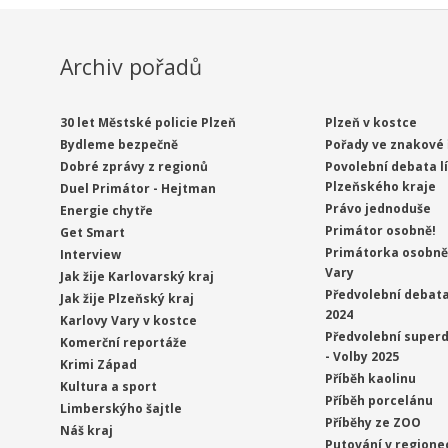
Archiv pořadů
30 let Městské policie Plzeň
Plzeň v kostce
Bydleme bezpečně
Pořady ve znakové 
Dobré zprávy z regionů
Povolební debata l
Plzeňského kraje
Duel Primátor - Hejtman
Právo jednoduše
Energie chytře
Primátor osobně!
Get Smart
Primátorka osobně 
Interview
Vary
Jak žije Karlovarský kraj
Předvolební debata
Jak žije Plzeňský kraj
2024
Karlovy Vary v kostce
Předvolební superd
Komerční reportáže
- Volby 2025
Krimi Západ
Příběh kaolinu
Kultura a sport
Příběh porcelánu
Limberskýho šajtle
Příběhy ze ZOO
Náš kraj
Putování v regione