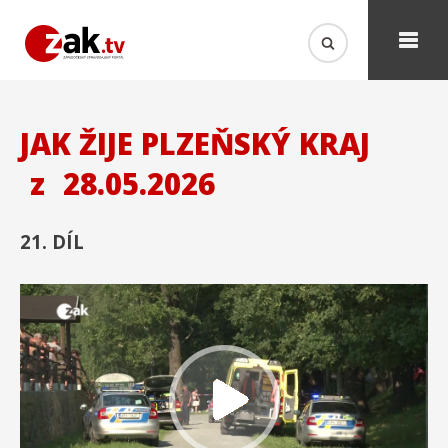
JAK ŽIJE PLZEŇSKÝ KRAJ
z
28.05.2026
21. DÍL