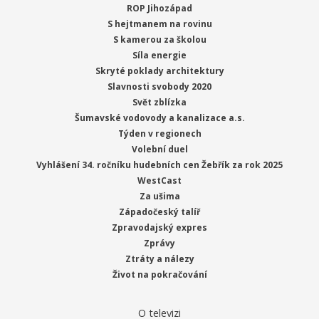
ROP Jihozápad
S hejtmanem na rovinu
S kamerou za školou
Síla energie
Skryté poklady architektury
Slavnosti svobody 2020
Svět zblízka
Šumavské vodovody a kanalizace a.s.
Týden v regionech
Volební duel
Vyhlášení 34. ročníku hudebních cen Žebřík za rok 2025
WestCast
Za ušima
Západočeský talíř
Zpravodajský expres
Zprávy
Ztráty a nálezy
Život na pokračování
O televizi