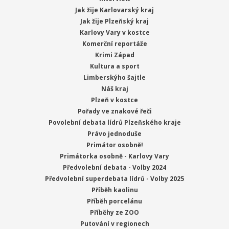
Jak žije Karlovarský kraj
Jak žije Plzeňský kraj
Karlovy Vary v kostce
Komerční reportáže
Krimi Západ
Kultura a sport
Limberskýho šajtle
Náš kraj
Plzeň v kostce
Pořady ve znakové řeči
Povolební debata lídrů Plzeňského kraje
Právo jednoduše
Primátor osobně!
Primátorka osobně - Karlovy Vary
Předvolební debata - Volby 2024
Předvolební superdebata lídrů - Volby 2025
Příběh kaolinu
Příběh porcelánu
Příběhy ze ZOO
Putování v regionech