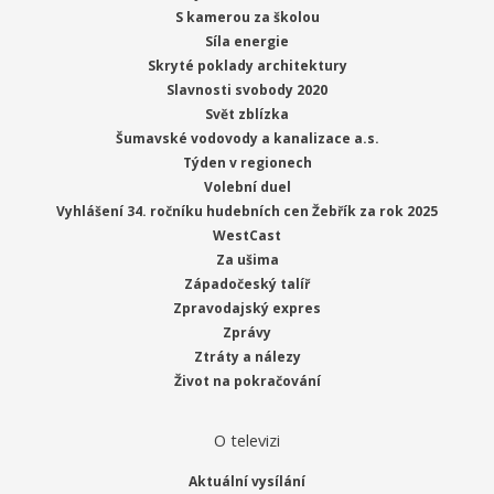
S kamerou za školou
Síla energie
Skryté poklady architektury
Slavnosti svobody 2020
Svět zblízka
Šumavské vodovody a kanalizace a.s.
Týden v regionech
Volební duel
Vyhlášení 34. ročníku hudebních cen Žebřík za rok 2025
WestCast
Za ušima
Západočeský talíř
Zpravodajský expres
Zprávy
Ztráty a nálezy
Život na pokračování
O televizi
Aktuální vysílání