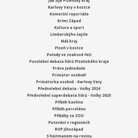
Jak žije Plzeňský kraj
Karlovy Vary v kostce
Komerční reportáže
Krimi Západ
Kultura a sport
Limberskýho šajtle
Náš kraj
Plzeň v kostce
Pořady ve znakové řeči
Povolební debata lídrů Plzeňského kraje
Právo jednoduše
Primátor osobně!
Primátorka osobně - Karlovy Vary
Předvolební debata - Volby 2024
Předvolební superdebata lídrů - Volby 2025
Příběh kaolinu
Příběh porcelánu
Příběhy ze ZOO
Putování v regionech
ROP Jihozápad
S hejtmanem na rovinu