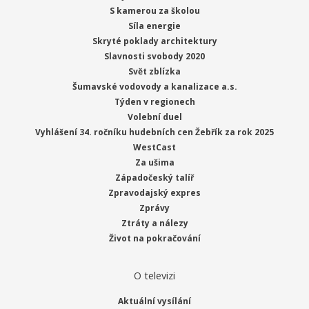
S kamerou za školou
Síla energie
Skryté poklady architektury
Slavnosti svobody 2020
Svět zblízka
Šumavské vodovody a kanalizace a.s.
Týden v regionech
Volební duel
Vyhlášení 34. ročníku hudebních cen Žebřík za rok 2025
WestCast
Za ušima
Západočeský talíř
Zpravodajský expres
Zprávy
Ztráty a nálezy
Život na pokračování
O televizi
Aktuální vysílání