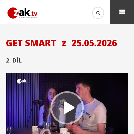
GET SMART
z
25.05.2026
2. DÍL