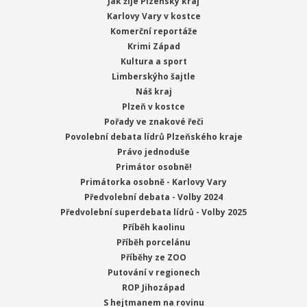
Jak žije Plzeňský kraj
Karlovy Vary v kostce
Komerční reportáže
Krimi Západ
Kultura a sport
Limberskýho šajtle
Náš kraj
Plzeň v kostce
Pořady ve znakové řeči
Povolební debata lídrů Plzeňského kraje
Právo jednoduše
Primátor osobně!
Primátorka osobně - Karlovy Vary
Předvolební debata - Volby 2024
Předvolební superdebata lídrů - Volby 2025
Příběh kaolinu
Příběh porcelánu
Příběhy ze ZOO
Putování v regionech
ROP Jihozápad
S hejtmanem na rovinu