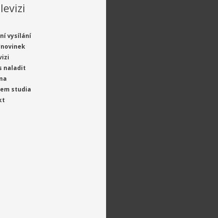
levizi
ní vysílání
 novinek
vizi
s naladit
ma
jem studia
kt