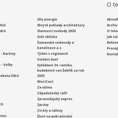
O te
Síla energie
Aktuál
řeči
Skryté poklady architektury
Archiv
ídrů
Slavnosti svobody 2020
O tele
Svět zblízka
Jak ná
Šumavské vodovody a
Rekla
kanalizace a.s.
Proná
- Karlovy
Týden v regionech
Konta
Volební duel
 - Volby
Vyhlášení 34. ročníku
hudebních cen Žebřík za rok
ebata lídrů
2025
WestCast
Za ušima
Západočeský talíř
Zpravodajský expres
ch
Zprávy
Ztráty a nálezy
vinu
Život na pokračování