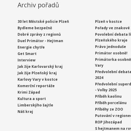
Archiv pořadů
30 let Městské policie Plzeň
Plzeň v kostce
Bydleme bezpečně
Pořady ve znakové 
Dobré zprávy z regionů
Povolební debata l
Plzeňského kraje
Duel Primátor - Hejtman
Právo jednoduše
Energie chytře
Primátor osobně!
Get Smart
Primátorka osobně 
Interview
Vary
Jak žije Karlovarský kraj
Předvolební debata
Jak žije Plzeňský kraj
2024
Karlovy Vary v kostce
Předvolební superd
Komerční reportáže
- Volby 2025
Krimi Západ
Příběh kaolinu
Kultura a sport
Příběh porcelánu
Limberskýho šajtle
Příběhy ze ZOO
Náš kraj
Putování v regione
ROP Jihozápad
S hejtmanem na ro