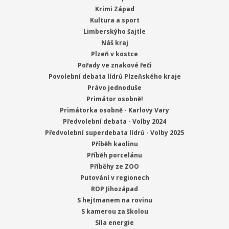
Krimi Západ
Kultura a sport
Limberskýho šajtle
Náš kraj
Plzeň v kostce
Pořady ve znakové řeči
Povolební debata lídrů Plzeňského kraje
Právo jednoduše
Primátor osobně!
Primátorka osobně - Karlovy Vary
Předvolební debata - Volby 2024
Předvolební superdebata lídrů - Volby 2025
Příběh kaolinu
Příběh porcelánu
Příběhy ze ZOO
Putování v regionech
ROP Jihozápad
S hejtmanem na rovinu
S kamerou za školou
Síla energie