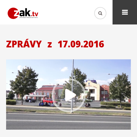
ZPRÁVY
z
17.09.2016