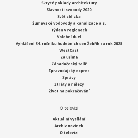
Skryté poklady architektury
Slavnosti svobody 2020
Svět zblízka
Šumavské vodovody a kanalizace a.s.
Týden v regionech
Volební duel
Vyhlášení 34. ročníku hudebních cen Žebřík za rok 2025
WestCast
Za ušima
Západočeský talíř
Zpravodajský expres
Zprávy
Ztráty a nálezy
Život na pokračování
O televizi
Aktuální vysílání
Archiv novinek
O televizi