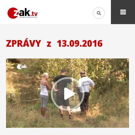
ZPRÁVY
z
13.09.2016