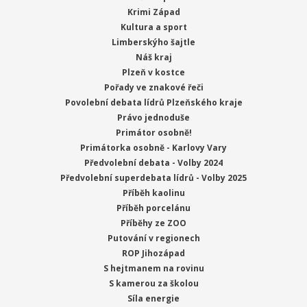
Krimi Západ
Kultura a sport
Limberskýho šajtle
Náš kraj
Plzeň v kostce
Pořady ve znakové řeči
Povolební debata lídrů Plzeňského kraje
Právo jednoduše
Primátor osobně!
Primátorka osobně - Karlovy Vary
Předvolební debata - Volby 2024
Předvolební superdebata lídrů - Volby 2025
Příběh kaolinu
Příběh porcelánu
Příběhy ze ZOO
Putování v regionech
ROP Jihozápad
S hejtmanem na rovinu
S kamerou za školou
Síla energie