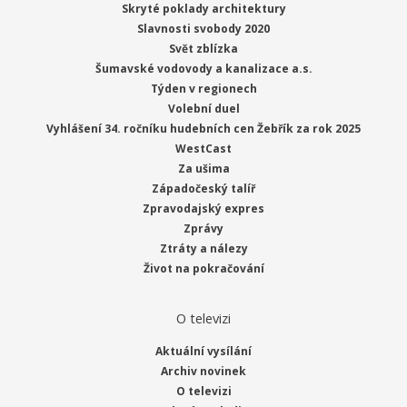
Skryté poklady architektury
Slavnosti svobody 2020
Svět zblízka
Šumavské vodovody a kanalizace a.s.
Týden v regionech
Volební duel
Vyhlášení 34. ročníku hudebních cen Žebřík za rok 2025
WestCast
Za ušima
Západočeský talíř
Zpravodajský expres
Zprávy
Ztráty a nálezy
Život na pokračování
O televizi
Aktuální vysílání
Archiv novinek
O televizi