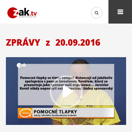
ZPRÁVY
z
20.09.2016