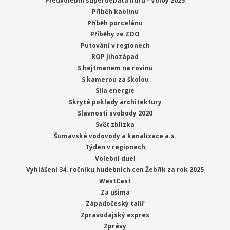
Předvolební superdebata lídrů - Volby 2025
Příběh kaolinu
Příběh porcelánu
Příběhy ze ZOO
Putování v regionech
ROP Jihozápad
S hejtmanem na rovinu
S kamerou za školou
Síla energie
Skryté poklady architektury
Slavnosti svobody 2020
Svět zblízka
Šumavské vodovody a kanalizace a.s.
Týden v regionech
Volební duel
Vyhlášení 34. ročníku hudebních cen Žebřík za rok 2025
WestCast
Za ušima
Západočeský talíř
Zpravodajský expres
Zprávy