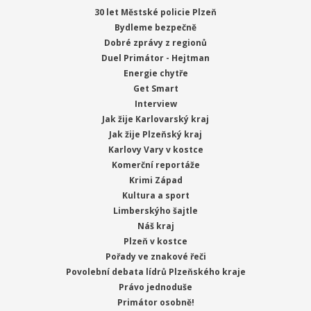
30 let Městské policie Plzeň
Bydleme bezpečně
Dobré zprávy z regionů
Duel Primátor - Hejtman
Energie chytře
Get Smart
Interview
Jak žije Karlovarský kraj
Jak žije Plzeňský kraj
Karlovy Vary v kostce
Komerční reportáže
Krimi Západ
Kultura a sport
Limberskýho šajtle
Náš kraj
Plzeň v kostce
Pořady ve znakové řeči
Povolební debata lídrů Plzeňského kraje
Právo jednoduše
Primátor osobně!