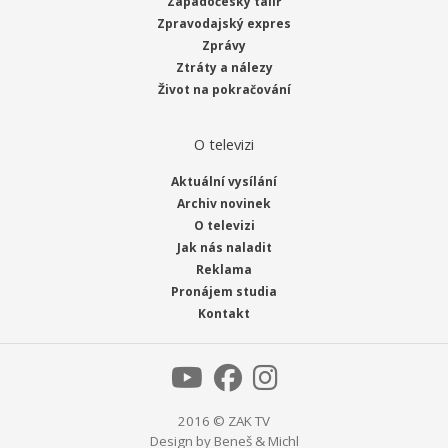
Západočeský talíř
Zpravodajský expres
Zprávy
Ztráty a nálezy
Život na pokračování
O televizi
Aktuální vysílání
Archiv novinek
O televizi
Jak nás naladit
Reklama
Pronájem studia
Kontakt
2016 © ZAK TV
Design by
Beneš & Michl