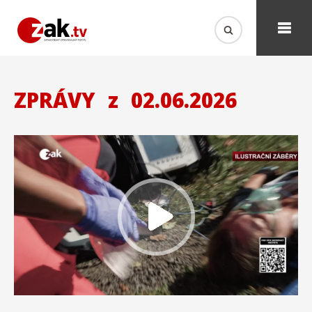
ZPRÁVY
z
02.06.2026