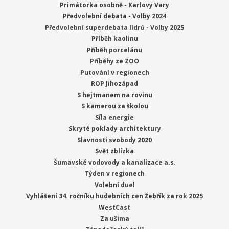
Primátorka osobně - Karlovy Vary
Předvolební debata - Volby 2024
Předvolební superdebata lídrů - Volby 2025
Příběh kaolinu
Příběh porcelánu
Příběhy ze ZOO
Putování v regionech
ROP Jihozápad
S hejtmanem na rovinu
S kamerou za školou
Síla energie
Skryté poklady architektury
Slavnosti svobody 2020
Svět zblízka
Šumavské vodovody a kanalizace a.s.
Týden v regionech
Volební duel
Vyhlášení 34. ročníku hudebních cen Žebřík za rok 2025
WestCast
Za ušima