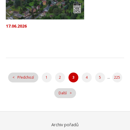
17.06.2026
...
Předchozí
1
2
3
4
5
225
Další
Archiv pořadů