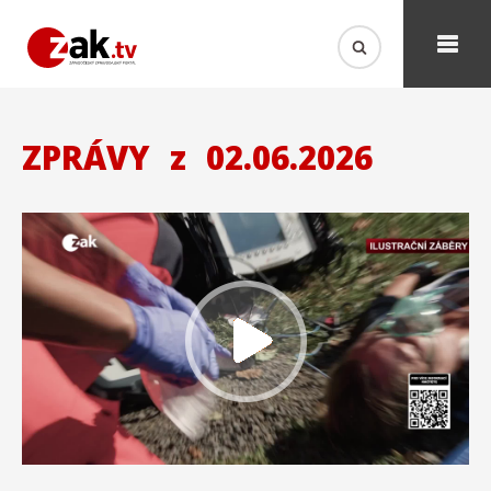
ZPRÁVY
z
02.06.2026