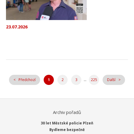
23.07.2026
...
Předchozí
1
2
3
225
Další
Archiv pořadů
30 let Městské policie Plzeň
Bydleme bezpečně