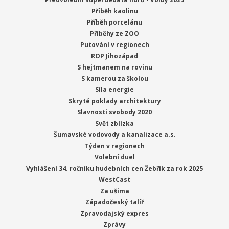
Příběh kaolinu
Příběh porcelánu
Příběhy ze ZOO
Putování v regionech
ROP Jihozápad
S hejtmanem na rovinu
S kamerou za školou
Síla energie
Skryté poklady architektury
Slavnosti svobody 2020
Svět zblízka
Šumavské vodovody a kanalizace a.s.
Týden v regionech
Volební duel
Vyhlášení 34. ročníku hudebních cen Žebřík za rok 2025
WestCast
Za ušima
Západočeský talíř
Zpravodajský expres
Zprávy