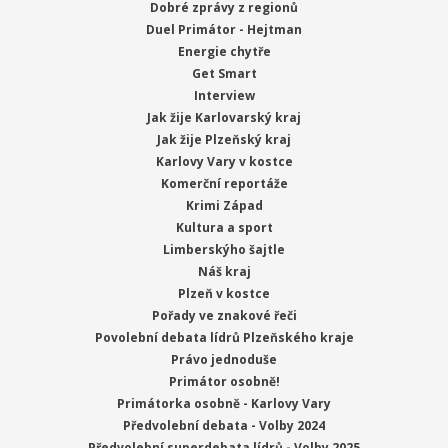
Dobré zprávy z regionů
Duel Primátor - Hejtman
Energie chytře
Get Smart
Interview
Jak žije Karlovarský kraj
Jak žije Plzeňský kraj
Karlovy Vary v kostce
Komerční reportáže
Krimi Západ
Kultura a sport
Limberskýho šajtle
Náš kraj
Plzeň v kostce
Pořady ve znakové řeči
Povolební debata lídrů Plzeňského kraje
Právo jednoduše
Primátor osobně!
Primátorka osobně - Karlovy Vary
Předvolební debata - Volby 2024
Předvolební superdebata lídrů - Volby 2025