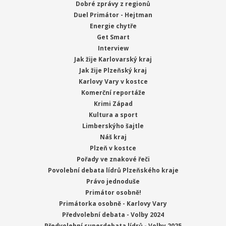
Dobré zprávy z regionů
Duel Primátor - Hejtman
Energie chytře
Get Smart
Interview
Jak žije Karlovarský kraj
Jak žije Plzeňský kraj
Karlovy Vary v kostce
Komerční reportáže
Krimi Západ
Kultura a sport
Limberskýho šajtle
Náš kraj
Plzeň v kostce
Pořady ve znakové řeči
Povolební debata lídrů Plzeňského kraje
Právo jednoduše
Primátor osobně!
Primátorka osobně - Karlovy Vary
Předvolební debata - Volby 2024
Předvolební superdebata lídrů - Volby 2025