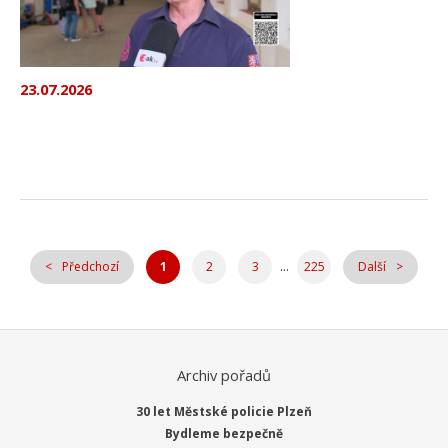
23.07.2026
...
Předchozí
1
2
3
225
Další
Archiv pořadů
30 let Městské policie Plzeň
Bydleme bezpečně