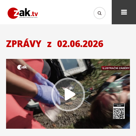
ZPRÁVY
z
02.06.2026