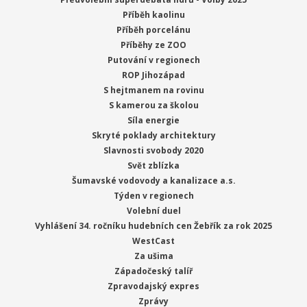
Příběh kaolinu
Příběh porcelánu
Příběhy ze ZOO
Putování v regionech
ROP Jihozápad
S hejtmanem na rovinu
S kamerou za školou
Síla energie
Skryté poklady architektury
Slavnosti svobody 2020
Svět zblízka
Šumavské vodovody a kanalizace a.s.
Týden v regionech
Volební duel
Vyhlášení 34. ročníku hudebních cen Žebřík za rok 2025
WestCast
Za ušima
Západočeský talíř
Zpravodajský expres
Zprávy