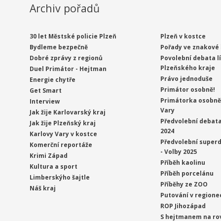
Archiv pořadů
30 let Městské policie Plzeň
Plzeň v kostce
Bydleme bezpečně
Pořady ve znakové 
Dobré zprávy z regionů
Povolební debata l
Plzeňského kraje
Duel Primátor - Hejtman
Právo jednoduše
Energie chytře
Primátor osobně!
Get Smart
Primátorka osobně 
Interview
Vary
Jak žije Karlovarský kraj
Předvolební debata
Jak žije Plzeňský kraj
2024
Karlovy Vary v kostce
Předvolební superd
Komerční reportáže
- Volby 2025
Krimi Západ
Příběh kaolinu
Kultura a sport
Příběh porcelánu
Limberskýho šajtle
Příběhy ze ZOO
Náš kraj
Putování v regione
ROP Jihozápad
S hejtmanem na ro