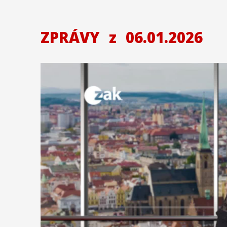
ZPRÁVY
z
06.01.2026