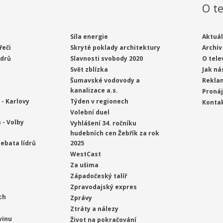
O te
Síla energie
Aktuál
řeči
Skryté poklady architektury
Archiv
ídrů
Slavnosti svobody 2020
O tele
Svět zblízka
Jak ná
Šumavské vodovody a
Rekla
kanalizace a.s.
Proná
- Karlovy
Týden v regionech
Konta
Volební duel
 - Volby
Vyhlášení 34. ročníku
hudebních cen Žebřík za rok
ebata lídrů
2025
WestCast
Za ušima
Západočeský talíř
Zpravodajský expres
ch
Zprávy
Ztráty a nálezy
vinu
Život na pokračování