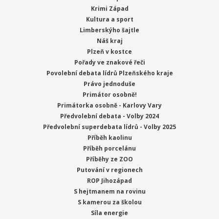
Krimi Západ
Kultura a sport
Limberskýho šajtle
Náš kraj
Plzeň v kostce
Pořady ve znakové řeči
Povolební debata lídrů Plzeňského kraje
Právo jednoduše
Primátor osobně!
Primátorka osobně - Karlovy Vary
Předvolební debata - Volby 2024
Předvolební superdebata lídrů - Volby 2025
Příběh kaolinu
Příběh porcelánu
Příběhy ze ZOO
Putování v regionech
ROP Jihozápad
S hejtmanem na rovinu
S kamerou za školou
Síla energie