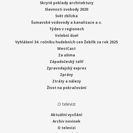
Skryté poklady architektury
Slavnosti svobody 2020
Svět zblízka
Šumavské vodovody a kanalizace a.s.
Týden v regionech
Volební duel
Vyhlášení 34. ročníku hudebních cen Žebřík za rok 2025
WestCast
Za ušima
Západočeský talíř
Zpravodajský expres
Zprávy
Ztráty a nálezy
Život na pokračování
O televizi
Aktuální vysílání
Archiv novinek
O televizi