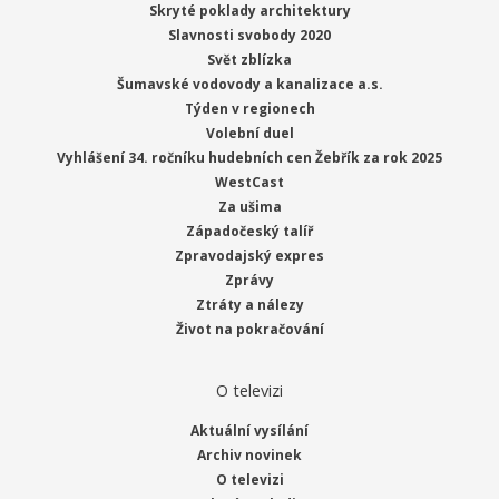
Skryté poklady architektury
Slavnosti svobody 2020
Svět zblízka
Šumavské vodovody a kanalizace a.s.
Týden v regionech
Volební duel
Vyhlášení 34. ročníku hudebních cen Žebřík za rok 2025
WestCast
Za ušima
Západočeský talíř
Zpravodajský expres
Zprávy
Ztráty a nálezy
Život na pokračování
O televizi
Aktuální vysílání
Archiv novinek
O televizi