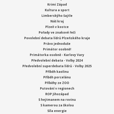
Krimi Západ
Kultura a sport
Limberskýho šajtle
Náš kraj
Plzeň v kostce
Pořady ve znakové řeči
Povolební debata lídrů Plzeňského kraje
Právo jednoduše
Primátor osobně!
Primátorka osobně - Karlovy Vary
Předvolební debata - Volby 2024
Předvolební superdebata lídrů - Volby 2025
Příběh kaolinu
Příběh porcelánu
Příběhy ze ZOO
Putování v regionech
ROP Jihozápad
S hejtmanem na rovinu
S kamerou za školou
Síla energie