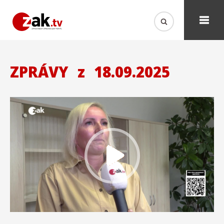
ZPRÁVY
z
18.09.2025