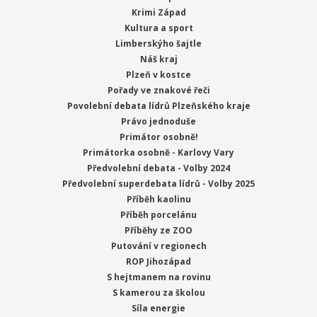
Krimi Západ
Kultura a sport
Limberskýho šajtle
Náš kraj
Plzeň v kostce
Pořady ve znakové řeči
Povolební debata lídrů Plzeňského kraje
Právo jednoduše
Primátor osobně!
Primátorka osobně - Karlovy Vary
Předvolební debata - Volby 2024
Předvolební superdebata lídrů - Volby 2025
Příběh kaolinu
Příběh porcelánu
Příběhy ze ZOO
Putování v regionech
ROP Jihozápad
S hejtmanem na rovinu
S kamerou za školou
Síla energie