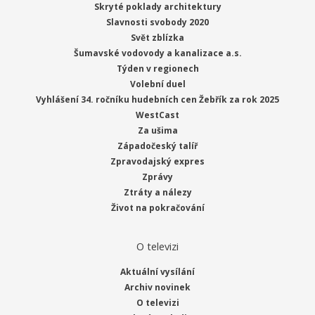
Skryté poklady architektury
Slavnosti svobody 2020
Svět zblízka
Šumavské vodovody a kanalizace a.s.
Týden v regionech
Volební duel
Vyhlášení 34. ročníku hudebních cen Žebřík za rok 2025
WestCast
Za ušima
Západočeský talíř
Zpravodajský expres
Zprávy
Ztráty a nálezy
Život na pokračování
O televizi
Aktuální vysílání
Archiv novinek
O televizi