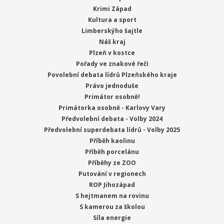
Krimi Západ
Kultura a sport
Limberskýho šajtle
Náš kraj
Plzeň v kostce
Pořady ve znakové řeči
Povolební debata lídrů Plzeňského kraje
Právo jednoduše
Primátor osobně!
Primátorka osobně - Karlovy Vary
Předvolební debata - Volby 2024
Předvolební superdebata lídrů - Volby 2025
Příběh kaolinu
Příběh porcelánu
Příběhy ze ZOO
Putování v regionech
ROP Jihozápad
S hejtmanem na rovinu
S kamerou za školou
Síla energie