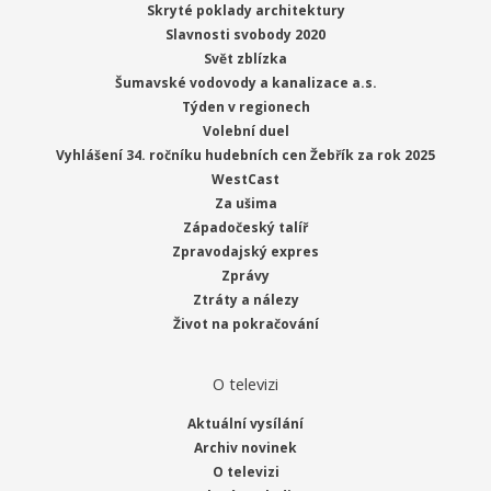
Skryté poklady architektury
Slavnosti svobody 2020
Svět zblízka
Šumavské vodovody a kanalizace a.s.
Týden v regionech
Volební duel
Vyhlášení 34. ročníku hudebních cen Žebřík za rok 2025
WestCast
Za ušima
Západočeský talíř
Zpravodajský expres
Zprávy
Ztráty a nálezy
Život na pokračování
O televizi
Aktuální vysílání
Archiv novinek
O televizi