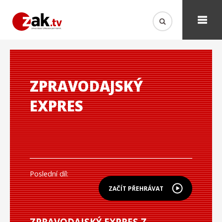
ZPRAVODAJSKÝ
EXPRES
Poslední díl:
ZAČÍT PŘEHRÁVAT
ZPRAVODAJSKÝ EXPRES Z