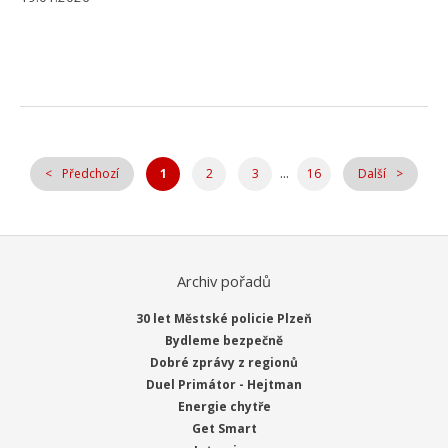
...
Předchozí
1
2
3
16
Další
Archiv pořadů
30 let Městské policie Plzeň
Bydleme bezpečně
Dobré zprávy z regionů
Duel Primátor - Hejtman
Energie chytře
Get Smart