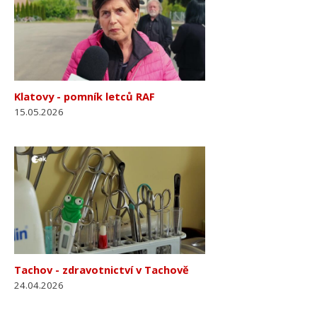
Klatovy - pomník letců RAF
15.05.2026
Tachov - zdravotnictví v Tachově
24.04.2026