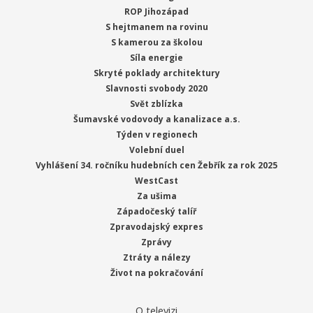
ROP Jihozápad
S hejtmanem na rovinu
S kamerou za školou
Síla energie
Skryté poklady architektury
Slavnosti svobody 2020
Svět zblízka
Šumavské vodovody a kanalizace a.s.
Týden v regionech
Volební duel
Vyhlášení 34. ročníku hudebních cen Žebřík za rok 2025
WestCast
Za ušima
Západočeský talíř
Zpravodajský expres
Zprávy
Ztráty a nálezy
Život na pokračování
O televizi