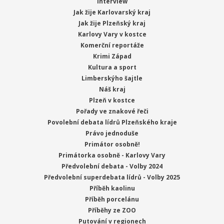
Interview
Jak žije Karlovarský kraj
Jak žije Plzeňský kraj
Karlovy Vary v kostce
Komerční reportáže
Krimi Západ
Kultura a sport
Limberskýho šajtle
Náš kraj
Plzeň v kostce
Pořady ve znakové řeči
Povolební debata lídrů Plzeňského kraje
Právo jednoduše
Primátor osobně!
Primátorka osobně - Karlovy Vary
Předvolební debata - Volby 2024
Předvolební superdebata lídrů - Volby 2025
Příběh kaolinu
Příběh porcelánu
Příběhy ze ZOO
Putování v regionech