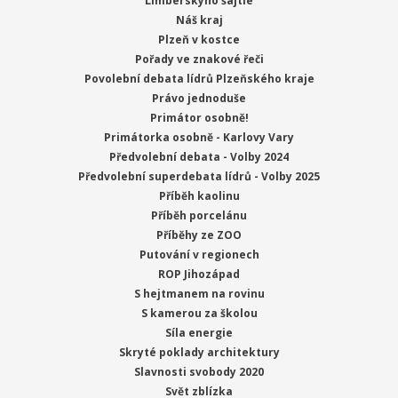
Limberskýho šajtle
Náš kraj
Plzeň v kostce
Pořady ve znakové řeči
Povolební debata lídrů Plzeňského kraje
Právo jednoduše
Primátor osobně!
Primátorka osobně - Karlovy Vary
Předvolební debata - Volby 2024
Předvolební superdebata lídrů - Volby 2025
Příběh kaolinu
Příběh porcelánu
Příběhy ze ZOO
Putování v regionech
ROP Jihozápad
S hejtmanem na rovinu
S kamerou za školou
Síla energie
Skryté poklady architektury
Slavnosti svobody 2020
Svět zblízka