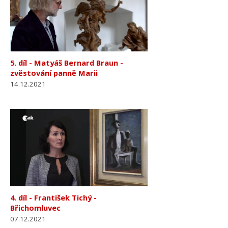
5. díl - Matyáš Bernard Braun -
zvěstování panně Marii
14.12.2021
4. díl - František Tichý -
Břichomluvec
07.12.2021