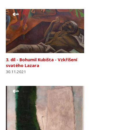
3. díl - Bohumil Kubišta - Vzkříšení
svatého Lazara
30.11.2021