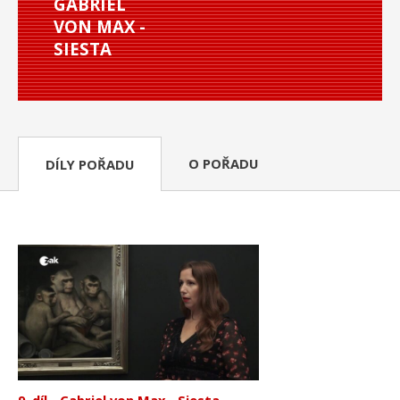
GABRIEL
VON MAX -
SIESTA
O POŘADU
DÍLY POŘADU
9. díl - Gabriel von Max - Siesta