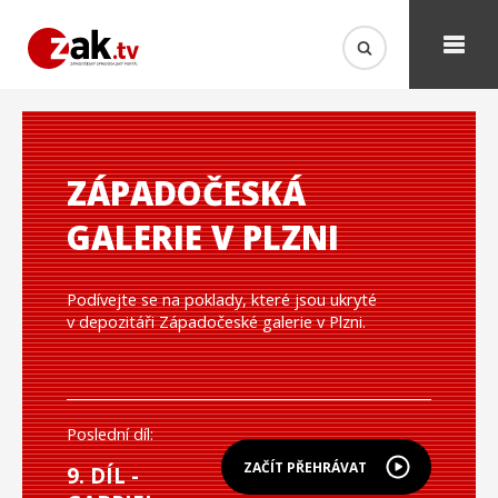
ZÁPADOČESKÁ
GALERIE V PLZNI
Podívejte se na poklady, které jsou ukryté
v depozitáři Západočeské galerie v Plzni.
Poslední díl:
ZAČÍT PŘEHRÁVAT
9. DÍL -