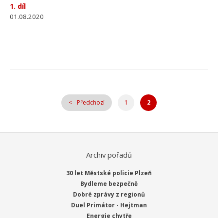
1. díl
01.08.2020
Předchozí
1
2
Archiv pořadů
30 let Městské policie Plzeň
Bydleme bezpečně
Dobré zprávy z regionů
Duel Primátor - Hejtman
Energie chytře