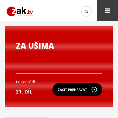
ZA UŠIMA
Poslední díl:
ZAČÍT PŘEHRÁVAT
21. DÍL