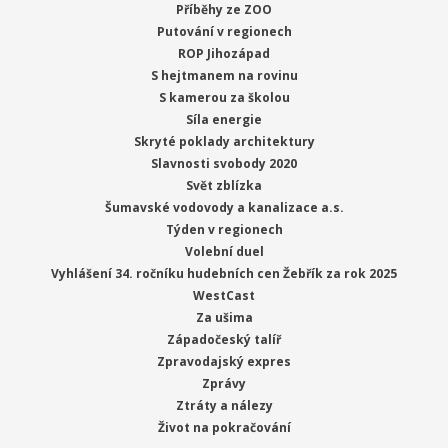
Příběhy ze ZOO
Putování v regionech
ROP Jihozápad
S hejtmanem na rovinu
S kamerou za školou
Síla energie
Skryté poklady architektury
Slavnosti svobody 2020
Svět zblízka
Šumavské vodovody a kanalizace a.s.
Týden v regionech
Volební duel
Vyhlášení 34. ročníku hudebních cen Žebřík za rok 2025
WestCast
Za ušima
Západočeský talíř
Zpravodajský expres
Zprávy
Ztráty a nálezy
Život na pokračování