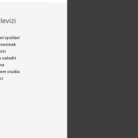
levizi
ní vysílání
 novinek
vizi
s naladit
ma
jem studia
kt