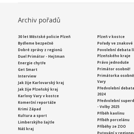
Archiv pořadů
30 let Městské policie Plzeň
Plzeň v kostce
Bydleme bezpečně
Pořady ve znakové 
Dobré zprávy z regionů
Povolební debata l
Plzeňského kraje
Duel Primátor - Hejtman
Právo jednoduše
Energie chytře
Primátor osobně!
Get Smart
Primátorka osobně 
Interview
Vary
Jak žije Karlovarský kraj
Předvolební debata
Jak žije Plzeňský kraj
2024
Karlovy Vary v kostce
Předvolební superd
Komerční reportáže
- Volby 2025
Krimi Západ
Příběh kaolinu
Kultura a sport
Příběh porcelánu
Limberskýho šajtle
Příběhy ze ZOO
Náš kraj
Putování v regione