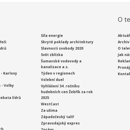
O te
Síla energie
Aktuál
řeči
Skryté poklady architektury
Archiv
ídrů
Slavnosti svobody 2020
O tele
Svět zblízka
Jak ná
Šumavské vodovody a
Rekla
kanalizace a.s.
Proná
- Karlovy
Týden v regionech
Konta
Volební duel
 - Volby
Vyhlášení 34. ročníku
hudebních cen Žebřík za rok
ebata lídrů
2025
WestCast
Za ušima
Západočeský talíř
Zpravodajský expres
ch
Zprávy