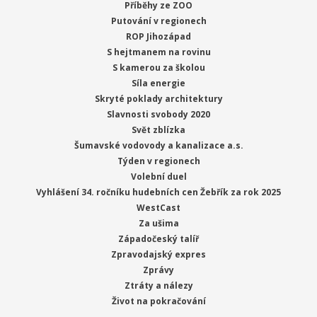
Příběhy ze ZOO
Putování v regionech
ROP Jihozápad
S hejtmanem na rovinu
S kamerou za školou
Síla energie
Skryté poklady architektury
Slavnosti svobody 2020
Svět zblízka
Šumavské vodovody a kanalizace a.s.
Týden v regionech
Volební duel
Vyhlášení 34. ročníku hudebních cen Žebřík za rok 2025
WestCast
Za ušima
Západočeský talíř
Zpravodajský expres
Zprávy
Ztráty a nálezy
Život na pokračování