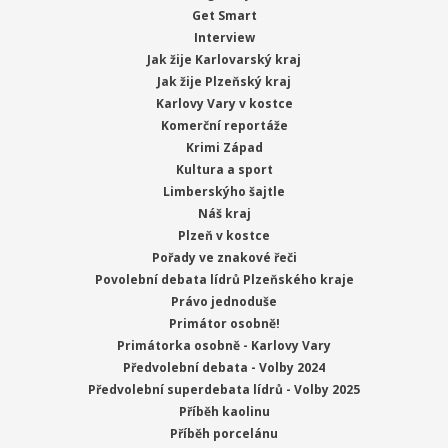
Get Smart
Interview
Jak žije Karlovarský kraj
Jak žije Plzeňský kraj
Karlovy Vary v kostce
Komerční reportáže
Krimi Západ
Kultura a sport
Limberskýho šajtle
Náš kraj
Plzeň v kostce
Pořady ve znakové řeči
Povolební debata lídrů Plzeňského kraje
Právo jednoduše
Primátor osobně!
Primátorka osobně - Karlovy Vary
Předvolební debata - Volby 2024
Předvolební superdebata lídrů - Volby 2025
Příběh kaolinu
Příběh porcelánu