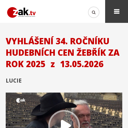
VYHLÁŠENÍ 34. ROČNÍKU
HUDEBNÍCH CEN ŽEBŘÍK ZA
ROK 2025
z
13.05.2026
LUCIE