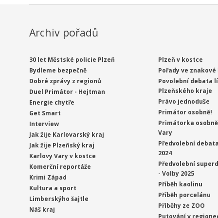
Archiv pořadů
30 let Městské policie Plzeň
Plzeň v kostce
Bydleme bezpečně
Pořady ve znakové 
Dobré zprávy z regionů
Povolební debata l
Plzeňského kraje
Duel Primátor - Hejtman
Právo jednoduše
Energie chytře
Primátor osobně!
Get Smart
Primátorka osobně 
Interview
Vary
Jak žije Karlovarský kraj
Předvolební debata
Jak žije Plzeňský kraj
2024
Karlovy Vary v kostce
Předvolební superd
Komerční reportáže
- Volby 2025
Krimi Západ
Příběh kaolinu
Kultura a sport
Příběh porcelánu
Limberskýho šajtle
Příběhy ze ZOO
Náš kraj
Putování v regione