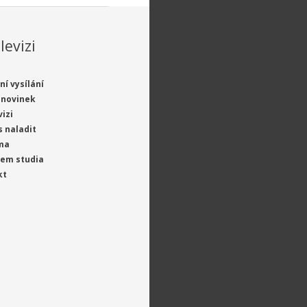
levizi
ní vysílání
 novinek
vizi
s naladit
ma
jem studia
kt