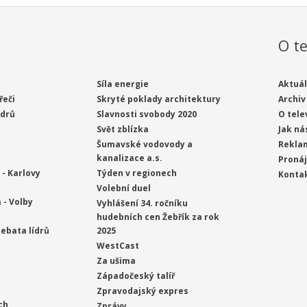
O te
Síla energie
Aktuál
řeči
Skryté poklady architektury
Archiv
ídrů
Slavnosti svobody 2020
O tele
Svět zblízka
Jak ná
Šumavské vodovody a
Rekla
kanalizace a.s.
Proná
- Karlovy
Týden v regionech
Konta
Volební duel
 - Volby
Vyhlášení 34. ročníku
hudebních cen Žebřík za rok
ebata lídrů
2025
WestCast
Za ušima
Západočeský talíř
Zpravodajský expres
ch
Zprávy