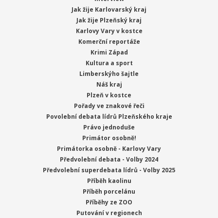
Jak žije Karlovarský kraj
Jak žije Plzeňský kraj
Karlovy Vary v kostce
Komerční reportáže
Krimi Západ
Kultura a sport
Limberskýho šajtle
Náš kraj
Plzeň v kostce
Pořady ve znakové řeči
Povolební debata lídrů Plzeňského kraje
Právo jednoduše
Primátor osobně!
Primátorka osobně - Karlovy Vary
Předvolební debata - Volby 2024
Předvolební superdebata lídrů - Volby 2025
Příběh kaolinu
Příběh porcelánu
Příběhy ze ZOO
Putování v regionech