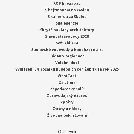
ROP Jihozápad
S hejtmanem na rovinu
S kamerou za školou
Síla energie
Skryté poklady architektury
Slavnosti svobody 2020
Svět zblízka
Šumavské vodovody a kanalizace a.s.
Týden v regionech
Volební duel
Vyhlášení 34. ročníku hudebních cen Žebřík za rok 2025
WestCast
Za ušima
Západočeský talíř
Zpravodajský expres
Zprávy
Ztráty a nálezy
Život na pokračování
O televizi