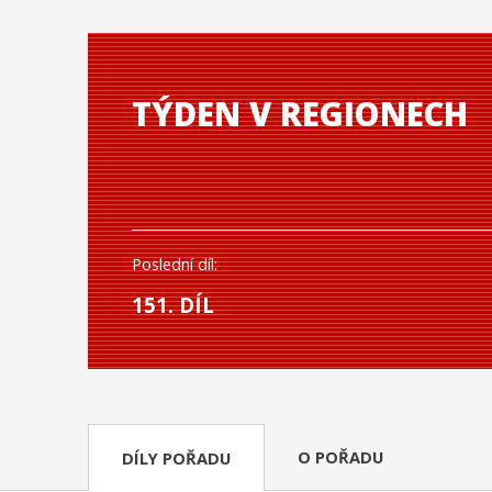
TÝDEN V REGIONECH
Poslední díl:
151. DÍL
O POŘADU
DÍLY POŘADU