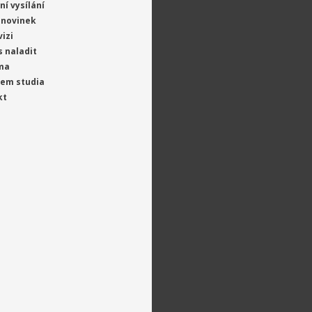
ní vysílání
 novinek
vizi
s naladit
ma
jem studia
kt