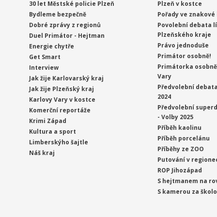
30 let Městské policie Plzeň
Plzeň v kostce
Bydleme bezpečně
Pořady ve znakové 
Dobré zprávy z regionů
Povolební debata l
Plzeňského kraje
Duel Primátor - Hejtman
Právo jednoduše
Energie chytře
Primátor osobně!
Get Smart
Primátorka osobně 
Interview
Vary
Jak žije Karlovarský kraj
Předvolební debata
Jak žije Plzeňský kraj
2024
Karlovy Vary v kostce
Předvolební superd
Komerční reportáže
- Volby 2025
Krimi Západ
Příběh kaolinu
Kultura a sport
Příběh porcelánu
Limberskýho šajtle
Příběhy ze ZOO
Náš kraj
Putování v regione
ROP Jihozápad
S hejtmanem na ro
S kamerou za škol