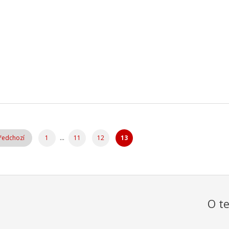
...
ředchozí
1
11
12
13
O te