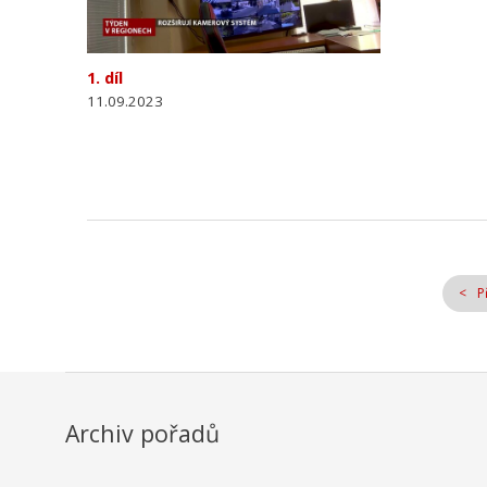
1. díl
11.09.2023
P
Archiv pořadů