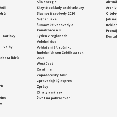
Síla energie
Aktuál
řeči
Skryté poklady architektury
Archiv
ídrů
Slavnosti svobody 2020
O tele
Svět zblízka
Jak ná
Šumavské vodovody a
Rekla
kanalizace a.s.
Proná
- Karlovy
Týden v regionech
Konta
Volební duel
 - Volby
Vyhlášení 34. ročníku
hudebních cen Žebřík za rok
ebata lídrů
2025
WestCast
Za ušima
Západočeský talíř
Zpravodajský expres
ch
Zprávy
Ztráty a nálezy
vinu
Život na pokračování
ou