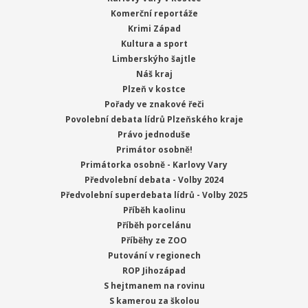
Komerční reportáže
Krimi Západ
Kultura a sport
Limberskýho šajtle
Náš kraj
Plzeň v kostce
Pořady ve znakové řeči
Povolební debata lídrů Plzeňského kraje
Právo jednoduše
Primátor osobně!
Primátorka osobně - Karlovy Vary
Předvolební debata - Volby 2024
Předvolební superdebata lídrů - Volby 2025
Příběh kaolinu
Příběh porcelánu
Příběhy ze ZOO
Putování v regionech
ROP Jihozápad
S hejtmanem na rovinu
S kamerou za školou