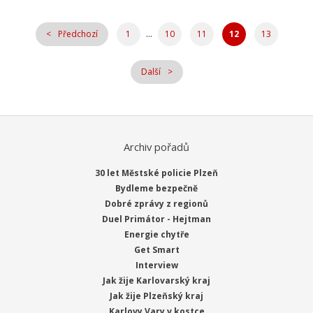
...
Předchozí
1
10
11
12
13
Další
Archiv pořadů
30 let Městské policie Plzeň
Bydleme bezpečně
Dobré zprávy z regionů
Duel Primátor - Hejtman
Energie chytře
Get Smart
Interview
Jak žije Karlovarský kraj
Jak žije Plzeňský kraj
Karlovy Vary v kostce