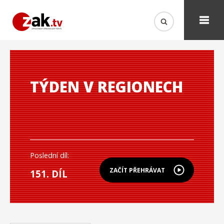
TÝDEN V REGIONECH
Poslední díl:
ZAČÍT PŘEHRÁVAT
151. DÍL