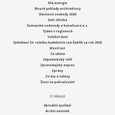
Síla energie
Skryté poklady architektury
Slavnosti svobody 2020
Svět zblízka
Šumavské vodovody a kanalizace a.s.
Týden v regionech
Volební duel
Vyhlášení 34. ročníku hudebních cen Žebřík za rok 2025
WestCast
Za ušima
Západočeský talíř
Zpravodajský expres
Zprávy
Ztráty a nálezy
Život na pokračování
O televizi
Aktuální vysílání
Archiv novinek