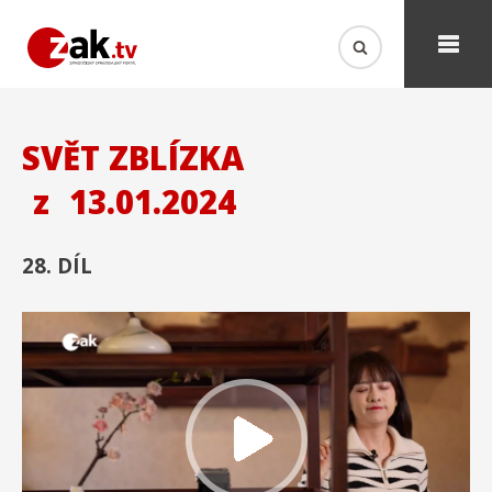
SVĚT ZBLÍZKA
z
13.01.2024
28. DÍL