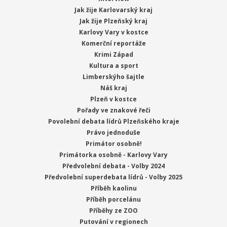
Jak žije Karlovarský kraj
Jak žije Plzeňský kraj
Karlovy Vary v kostce
Komerční reportáže
Krimi Západ
Kultura a sport
Limberskýho šajtle
Náš kraj
Plzeň v kostce
Pořady ve znakové řeči
Povolební debata lídrů Plzeňského kraje
Právo jednoduše
Primátor osobně!
Primátorka osobně - Karlovy Vary
Předvolební debata - Volby 2024
Předvolební superdebata lídrů - Volby 2025
Příběh kaolinu
Příběh porcelánu
Příběhy ze ZOO
Putování v regionech