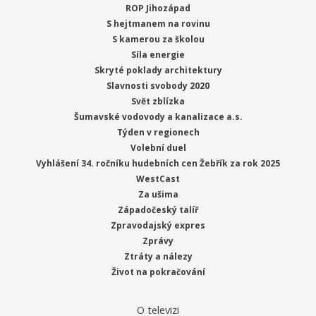
ROP Jihozápad
S hejtmanem na rovinu
S kamerou za školou
Síla energie
Skryté poklady architektury
Slavnosti svobody 2020
Svět zblízka
Šumavské vodovody a kanalizace a.s.
Týden v regionech
Volební duel
Vyhlášení 34. ročníku hudebních cen Žebřík za rok 2025
WestCast
Za ušima
Západočeský talíř
Zpravodajský expres
Zprávy
Ztráty a nálezy
Život na pokračování
O televizi