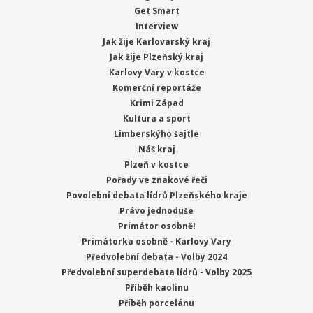
Get Smart
Interview
Jak žije Karlovarský kraj
Jak žije Plzeňský kraj
Karlovy Vary v kostce
Komerční reportáže
Krimi Západ
Kultura a sport
Limberskýho šajtle
Náš kraj
Plzeň v kostce
Pořady ve znakové řeči
Povolební debata lídrů Plzeňského kraje
Právo jednoduše
Primátor osobně!
Primátorka osobně - Karlovy Vary
Předvolební debata - Volby 2024
Předvolební superdebata lídrů - Volby 2025
Příběh kaolinu
Příběh porcelánu