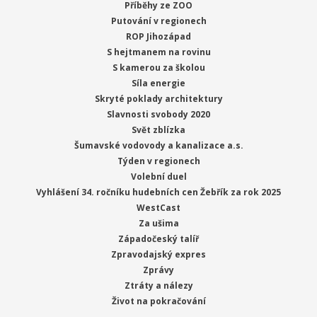
Příběhy ze ZOO
Putování v regionech
ROP Jihozápad
S hejtmanem na rovinu
S kamerou za školou
Síla energie
Skryté poklady architektury
Slavnosti svobody 2020
Svět zblízka
Šumavské vodovody a kanalizace a.s.
Týden v regionech
Volební duel
Vyhlášení 34. ročníku hudebních cen Žebřík za rok 2025
WestCast
Za ušima
Západočeský talíř
Zpravodajský expres
Zprávy
Ztráty a nálezy
Život na pokračování