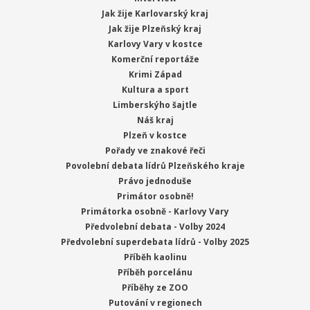
Jak žije Karlovarský kraj
Jak žije Plzeňský kraj
Karlovy Vary v kostce
Komerční reportáže
Krimi Západ
Kultura a sport
Limberskýho šajtle
Náš kraj
Plzeň v kostce
Pořady ve znakové řeči
Povolební debata lídrů Plzeňského kraje
Právo jednoduše
Primátor osobně!
Primátorka osobně - Karlovy Vary
Předvolební debata - Volby 2024
Předvolební superdebata lídrů - Volby 2025
Příběh kaolinu
Příběh porcelánu
Příběhy ze ZOO
Putování v regionech