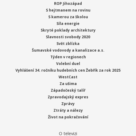
ROP Jihozápad
S hejtmanem na rovinu
S kamerou za školou
Síla energie
Skryté poklady architektury
Slavnosti svobody 2020
Svět zblízka
Šumavské vodovody a kanalizace a.s.
Týden v regionech
Volební duel
Vyhlášení 34. ročníku hudebních cen Žebřík za rok 2025
WestCast
Za ušima
Západočeský talíř
Zpravodajský expres
Zprávy
Ztráty a nálezy
Život na pokračování
O televizi