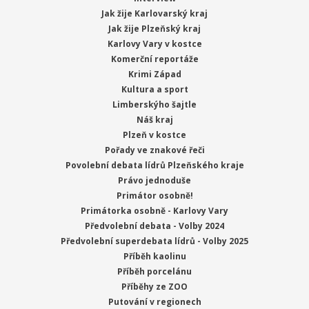
Jak žije Karlovarský kraj
Jak žije Plzeňský kraj
Karlovy Vary v kostce
Komerční reportáže
Krimi Západ
Kultura a sport
Limberskýho šajtle
Náš kraj
Plzeň v kostce
Pořady ve znakové řeči
Povolební debata lídrů Plzeňského kraje
Právo jednoduše
Primátor osobně!
Primátorka osobně - Karlovy Vary
Předvolební debata - Volby 2024
Předvolební superdebata lídrů - Volby 2025
Příběh kaolinu
Příběh porcelánu
Příběhy ze ZOO
Putování v regionech