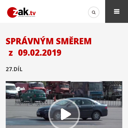
SPRÁVNÝM SMĚREM
z
09.02.2019
27.DÍL