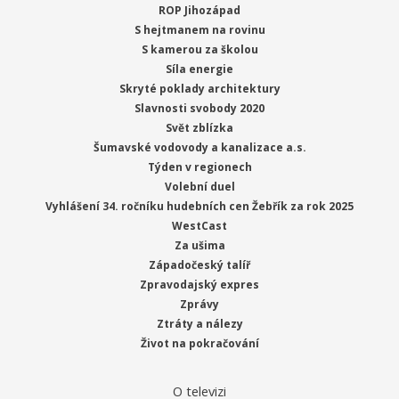
ROP Jihozápad
S hejtmanem na rovinu
S kamerou za školou
Síla energie
Skryté poklady architektury
Slavnosti svobody 2020
Svět zblízka
Šumavské vodovody a kanalizace a.s.
Týden v regionech
Volební duel
Vyhlášení 34. ročníku hudebních cen Žebřík za rok 2025
WestCast
Za ušima
Západočeský talíř
Zpravodajský expres
Zprávy
Ztráty a nálezy
Život na pokračování
O televizi