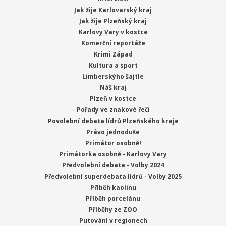
Jak žije Karlovarský kraj
Jak žije Plzeňský kraj
Karlovy Vary v kostce
Komerční reportáže
Krimi Západ
Kultura a sport
Limberskýho šajtle
Náš kraj
Plzeň v kostce
Pořady ve znakové řeči
Povolební debata lídrů Plzeňského kraje
Právo jednoduše
Primátor osobně!
Primátorka osobně - Karlovy Vary
Předvolební debata - Volby 2024
Předvolební superdebata lídrů - Volby 2025
Příběh kaolinu
Příběh porcelánu
Příběhy ze ZOO
Putování v regionech