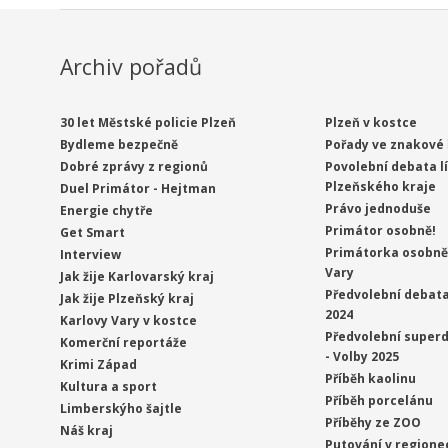
Archiv pořadů
30 let Městské policie Plzeň
Plzeň v kostce
Bydleme bezpečně
Pořady ve znakové 
Dobré zprávy z regionů
Povolební debata l
Plzeňského kraje
Duel Primátor - Hejtman
Právo jednoduše
Energie chytře
Primátor osobně!
Get Smart
Primátorka osobně 
Interview
Vary
Jak žije Karlovarský kraj
Předvolební debata
Jak žije Plzeňský kraj
2024
Karlovy Vary v kostce
Předvolební superd
Komerční reportáže
- Volby 2025
Krimi Západ
Příběh kaolinu
Kultura a sport
Příběh porcelánu
Limberskýho šajtle
Příběhy ze ZOO
Náš kraj
Putování v regione