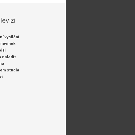
levizi
ní vysílání
 novinek
vizi
s naladit
ma
jem studia
kt