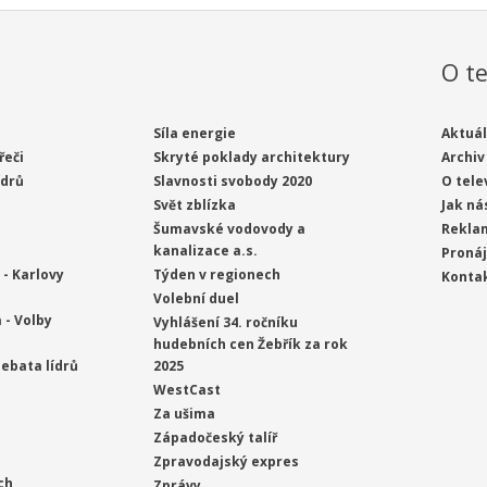
O te
Síla energie
Aktuál
řeči
Skryté poklady architektury
Archiv
ídrů
Slavnosti svobody 2020
O tele
Svět zblízka
Jak ná
Šumavské vodovody a
Rekla
kanalizace a.s.
Proná
- Karlovy
Týden v regionech
Konta
Volební duel
 - Volby
Vyhlášení 34. ročníku
hudebních cen Žebřík za rok
ebata lídrů
2025
WestCast
Za ušima
Západočeský talíř
Zpravodajský expres
ch
Zprávy