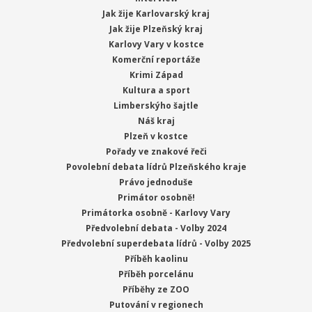
Jak žije Karlovarský kraj
Jak žije Plzeňský kraj
Karlovy Vary v kostce
Komerční reportáže
Krimi Západ
Kultura a sport
Limberskýho šajtle
Náš kraj
Plzeň v kostce
Pořady ve znakové řeči
Povolební debata lídrů Plzeňského kraje
Právo jednoduše
Primátor osobně!
Primátorka osobně - Karlovy Vary
Předvolební debata - Volby 2024
Předvolební superdebata lídrů - Volby 2025
Příběh kaolinu
Příběh porcelánu
Příběhy ze ZOO
Putování v regionech