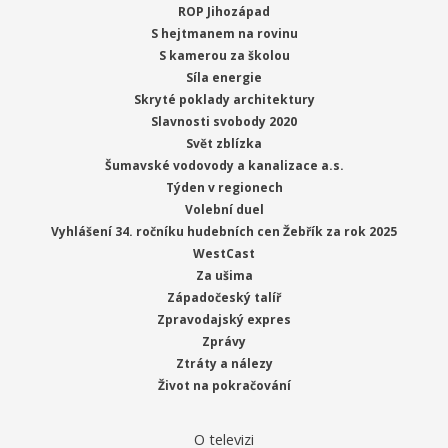
ROP Jihozápad
S hejtmanem na rovinu
S kamerou za školou
Síla energie
Skryté poklady architektury
Slavnosti svobody 2020
Svět zblízka
Šumavské vodovody a kanalizace a.s.
Týden v regionech
Volební duel
Vyhlášení 34. ročníku hudebních cen Žebřík za rok 2025
WestCast
Za ušima
Západočeský talíř
Zpravodajský expres
Zprávy
Ztráty a nálezy
Život na pokračování
O televizi