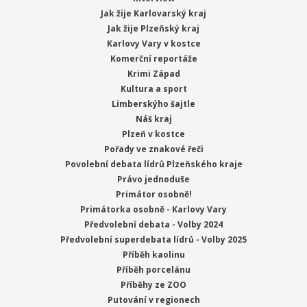
Jak žije Karlovarský kraj
Jak žije Plzeňský kraj
Karlovy Vary v kostce
Komerční reportáže
Krimi Západ
Kultura a sport
Limberskýho šajtle
Náš kraj
Plzeň v kostce
Pořady ve znakové řeči
Povolební debata lídrů Plzeňského kraje
Právo jednoduše
Primátor osobně!
Primátorka osobně - Karlovy Vary
Předvolební debata - Volby 2024
Předvolební superdebata lídrů - Volby 2025
Příběh kaolinu
Příběh porcelánu
Příběhy ze ZOO
Putování v regionech