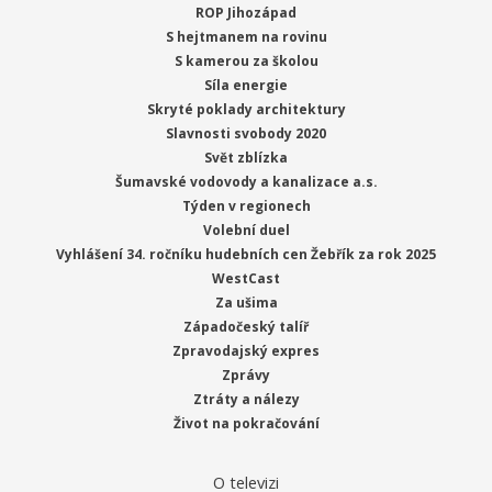
ROP Jihozápad
S hejtmanem na rovinu
S kamerou za školou
Síla energie
Skryté poklady architektury
Slavnosti svobody 2020
Svět zblízka
Šumavské vodovody a kanalizace a.s.
Týden v regionech
Volební duel
Vyhlášení 34. ročníku hudebních cen Žebřík za rok 2025
WestCast
Za ušima
Západočeský talíř
Zpravodajský expres
Zprávy
Ztráty a nálezy
Život na pokračování
O televizi