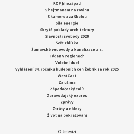
ROP Jihozápad
S hejtmanem na rovinu
S kamerou za školou
Síla energie
Skryté poklady architektury
Slavnosti svobody 2020
Svět zblízka
Šumavské vodovody a kanalizace a.s.
Týden v regionech
Volební duel
Vyhlášení 34. ročníku hudebních cen Žebřík za rok 2025
WestCast
Za ušima
Západočeský talíř
Zpravodajský expres
Zprávy
Ztráty a nálezy
Život na pokračování
O televizi