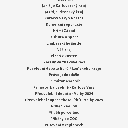
Jak žije Karlovarský kraj
Jak žije Plzeňský kraj
Karlovy Vary v kostce
Komerční reportáže
Krimi Západ
Kultura a sport
Limberskýho šajtle
Náš kraj
Plzeň v kostce
Pořady ve znakové řeči
Povolební debata lídrů Plzeňského kraje
Právo jednoduše
Primátor osobně!
Primátorka osobně - Karlovy Vary
Předvolební debata - Volby 2024
Předvolební superdebata lídrů - Volby 2025
Příběh kaolinu
Příběh porcelánu
Příběhy ze ZOO
Putování v regionech