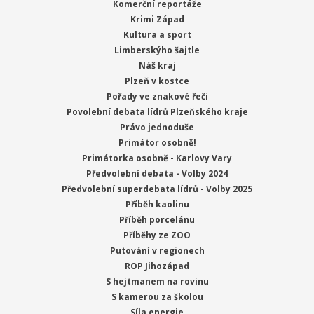
Komerční reportáže
Krimi Západ
Kultura a sport
Limberskýho šajtle
Náš kraj
Plzeň v kostce
Pořady ve znakové řeči
Povolební debata lídrů Plzeňského kraje
Právo jednoduše
Primátor osobně!
Primátorka osobně - Karlovy Vary
Předvolební debata - Volby 2024
Předvolební superdebata lídrů - Volby 2025
Příběh kaolinu
Příběh porcelánu
Příběhy ze ZOO
Putování v regionech
ROP Jihozápad
S hejtmanem na rovinu
S kamerou za školou
Síla energie