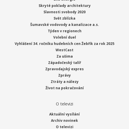
Skryté poklady architektury
Slavnosti svobody 2020
Svět zblízka
Šumavské vodovody a kanalizace a.s.
Týden v regionech
Volební duel
Vyhlášení 34. ročníku hudebních cen Žebřík za rok 2025
WestCast
Za ušima
Západočeský talíř
Zpravodajský expres
Zprávy
Ztráty a nálezy
Život na pokračování
O televizi
Aktuální vysílání
Archiv novinek
O televizi