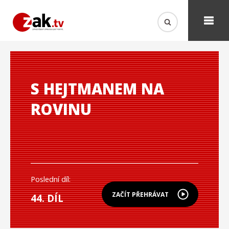
S HEJTMANEM NA
ROVINU
Poslední díl:
ZAČÍT PŘEHRÁVAT
44. DÍL