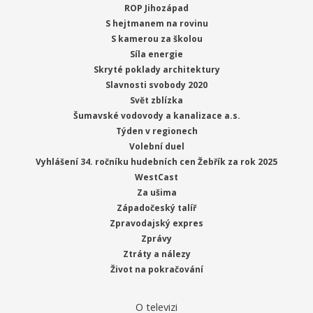
ROP Jihozápad
S hejtmanem na rovinu
S kamerou za školou
Síla energie
Skryté poklady architektury
Slavnosti svobody 2020
Svět zblízka
Šumavské vodovody a kanalizace a.s.
Týden v regionech
Volební duel
Vyhlášení 34. ročníku hudebních cen Žebřík za rok 2025
WestCast
Za ušima
Západočeský talíř
Zpravodajský expres
Zprávy
Ztráty a nálezy
Život na pokračování
O televizi