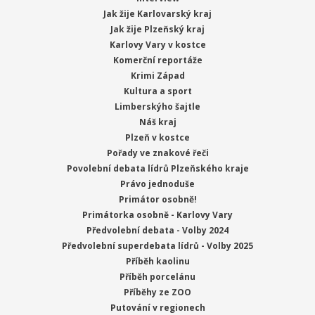
Jak žije Karlovarský kraj
Jak žije Plzeňský kraj
Karlovy Vary v kostce
Komerční reportáže
Krimi Západ
Kultura a sport
Limberskýho šajtle
Náš kraj
Plzeň v kostce
Pořady ve znakové řeči
Povolební debata lídrů Plzeňského kraje
Právo jednoduše
Primátor osobně!
Primátorka osobně - Karlovy Vary
Předvolební debata - Volby 2024
Předvolební superdebata lídrů - Volby 2025
Příběh kaolinu
Příběh porcelánu
Příběhy ze ZOO
Putování v regionech