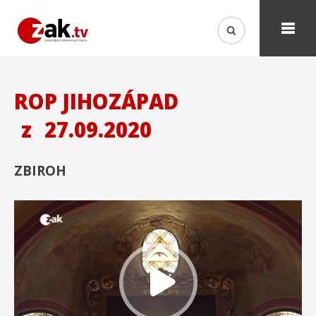
ROP JIHOZÁPAD
z
27.09.2020
ZBIROH