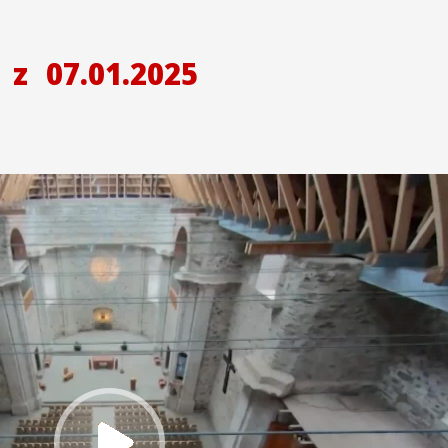
H
z
07.01.2025