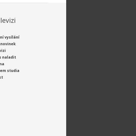
levizi
ní vysílání
 novinek
vizi
s naladit
ma
jem studia
kt