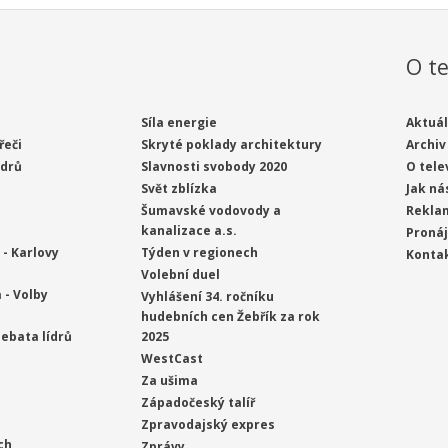
O te
Síla energie
Aktuál
řeči
Skryté poklady architektury
Archiv
ídrů
Slavnosti svobody 2020
O tele
Svět zblízka
Jak ná
Šumavské vodovody a
Rekla
kanalizace a.s.
Proná
- Karlovy
Týden v regionech
Konta
Volební duel
 - Volby
Vyhlášení 34. ročníku
hudebních cen Žebřík za rok
ebata lídrů
2025
WestCast
Za ušima
Západočeský talíř
Zpravodajský expres
ch
Zprávy