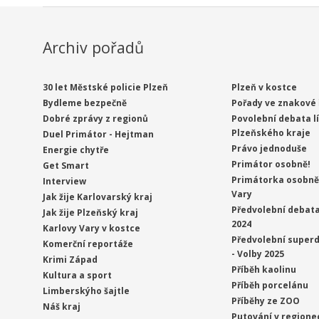
Archiv pořadů
30 let Městské policie Plzeň
Plzeň v kostce
Bydleme bezpečně
Pořady ve znakové 
Dobré zprávy z regionů
Povolební debata l
Plzeňského kraje
Duel Primátor - Hejtman
Právo jednoduše
Energie chytře
Primátor osobně!
Get Smart
Primátorka osobně 
Interview
Vary
Jak žije Karlovarský kraj
Předvolební debata
Jak žije Plzeňský kraj
2024
Karlovy Vary v kostce
Předvolební superd
Komerční reportáže
- Volby 2025
Krimi Západ
Příběh kaolinu
Kultura a sport
Příběh porcelánu
Limberskýho šajtle
Příběhy ze ZOO
Náš kraj
Putování v regione