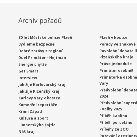
Archiv pořadů
30 let Městské policie Plzeň
Plzeň v kostce
Bydleme bezpečně
Pořady ve znakové 
Dobré zprávy z regionů
Povolební debata l
Plzeňského kraje
Duel Primátor - Hejtman
Právo jednoduše
Energie chytře
Primátor osobně!
Get Smart
Primátorka osobně 
Interview
Vary
Jak žije Karlovarský kraj
Předvolební debata
Jak žije Plzeňský kraj
2024
Karlovy Vary v kostce
Předvolební superd
Komerční reportáže
- Volby 2025
Krimi Západ
Příběh kaolinu
Kultura a sport
Příběh porcelánu
Limberskýho šajtle
Příběhy ze ZOO
Náš kraj
Putování v regione