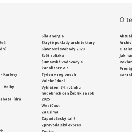
O te
Síla energie
Aktuál
řeči
Skryté poklady architektury
Archiv
ídrů
Slavnosti svobody 2020
O tele
Svět zblízka
Jak ná
Šumavské vodovody a
Rekla
kanalizace a.s.
Proná
- Karlovy
Týden v regionech
Konta
Volební duel
 - Volby
Vyhlášení 34. ročníku
hudebních cen Žebřík za rok
ebata lídrů
2025
WestCast
Za ušima
Západočeský talíř
Zpravodajský expres
ch
Zprávy