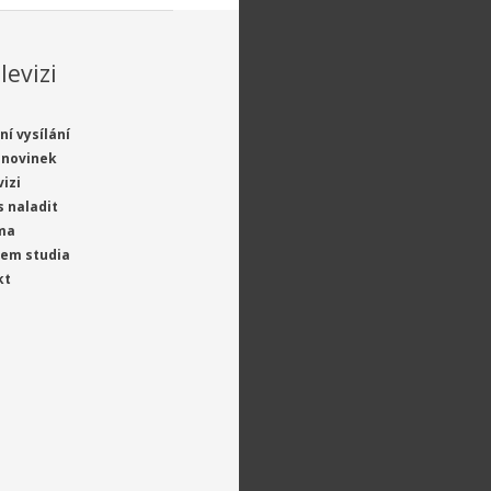
levizi
ní vysílání
 novinek
vizi
s naladit
ma
jem studia
kt