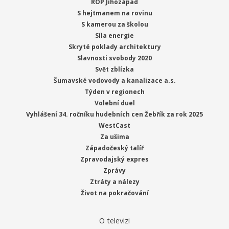
ROP Jihozápad
S hejtmanem na rovinu
S kamerou za školou
Síla energie
Skryté poklady architektury
Slavnosti svobody 2020
Svět zblízka
Šumavské vodovody a kanalizace a.s.
Týden v regionech
Volební duel
Vyhlášení 34. ročníku hudebních cen Žebřík za rok 2025
WestCast
Za ušima
Západočeský talíř
Zpravodajský expres
Zprávy
Ztráty a nálezy
Život na pokračování
O televizi