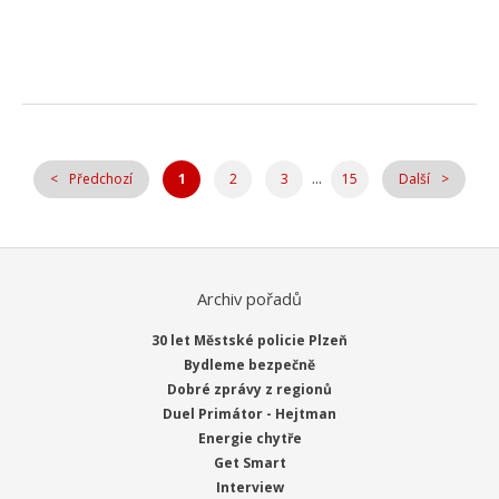
...
Předchozí
1
2
3
15
Další
Archiv pořadů
30 let Městské policie Plzeň
Bydleme bezpečně
Dobré zprávy z regionů
Duel Primátor - Hejtman
Energie chytře
Get Smart
Interview