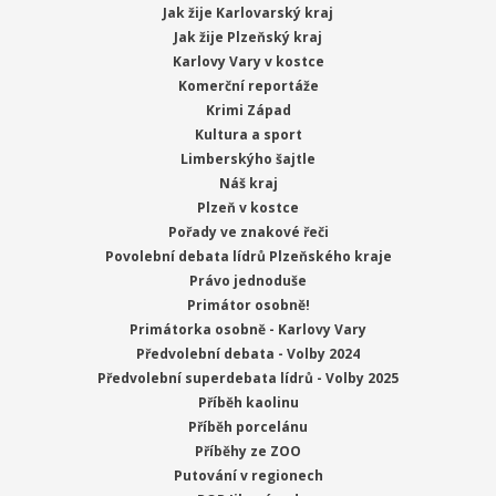
Jak žije Karlovarský kraj
Jak žije Plzeňský kraj
Karlovy Vary v kostce
Komerční reportáže
Krimi Západ
Kultura a sport
Limberskýho šajtle
Náš kraj
Plzeň v kostce
Pořady ve znakové řeči
Povolební debata lídrů Plzeňského kraje
Právo jednoduše
Primátor osobně!
Primátorka osobně - Karlovy Vary
Předvolební debata - Volby 2024
Předvolební superdebata lídrů - Volby 2025
Příběh kaolinu
Příběh porcelánu
Příběhy ze ZOO
Putování v regionech