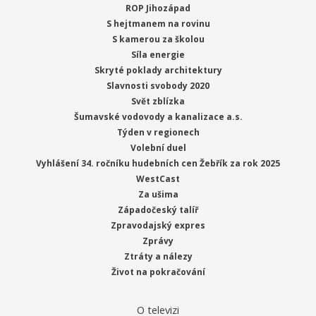
ROP Jihozápad
S hejtmanem na rovinu
S kamerou za školou
Síla energie
Skryté poklady architektury
Slavnosti svobody 2020
Svět zblízka
Šumavské vodovody a kanalizace a.s.
Týden v regionech
Volební duel
Vyhlášení 34. ročníku hudebních cen Žebřík za rok 2025
WestCast
Za ušima
Západočeský talíř
Zpravodajský expres
Zprávy
Ztráty a nálezy
Život na pokračování
O televizi