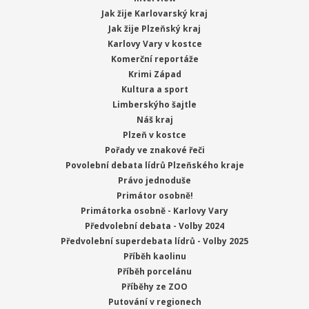
Jak žije Karlovarský kraj
Jak žije Plzeňský kraj
Karlovy Vary v kostce
Komerční reportáže
Krimi Západ
Kultura a sport
Limberskýho šajtle
Náš kraj
Plzeň v kostce
Pořady ve znakové řeči
Povolební debata lídrů Plzeňského kraje
Právo jednoduše
Primátor osobně!
Primátorka osobně - Karlovy Vary
Předvolební debata - Volby 2024
Předvolební superdebata lídrů - Volby 2025
Příběh kaolinu
Příběh porcelánu
Příběhy ze ZOO
Putování v regionech