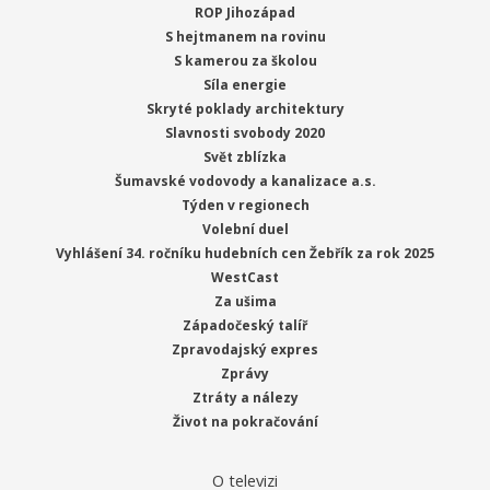
ROP Jihozápad
S hejtmanem na rovinu
S kamerou za školou
Síla energie
Skryté poklady architektury
Slavnosti svobody 2020
Svět zblízka
Šumavské vodovody a kanalizace a.s.
Týden v regionech
Volební duel
Vyhlášení 34. ročníku hudebních cen Žebřík za rok 2025
WestCast
Za ušima
Západočeský talíř
Zpravodajský expres
Zprávy
Ztráty a nálezy
Život na pokračování
O televizi