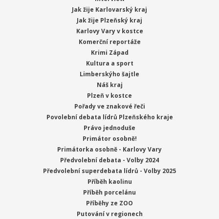
Jak žije Karlovarský kraj
Jak žije Plzeňský kraj
Karlovy Vary v kostce
Komerční reportáže
Krimi Západ
Kultura a sport
Limberskýho šajtle
Náš kraj
Plzeň v kostce
Pořady ve znakové řeči
Povolební debata lídrů Plzeňského kraje
Právo jednoduše
Primátor osobně!
Primátorka osobně - Karlovy Vary
Předvolební debata - Volby 2024
Předvolební superdebata lídrů - Volby 2025
Příběh kaolinu
Příběh porcelánu
Příběhy ze ZOO
Putování v regionech