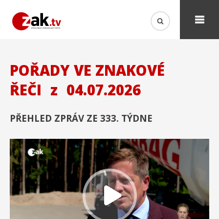
POŘADY VE ZNAKOVÉ
ŘEČI
z
04.07.2026
PŘEHLED ZPRÁV ZE 333. TÝDNE