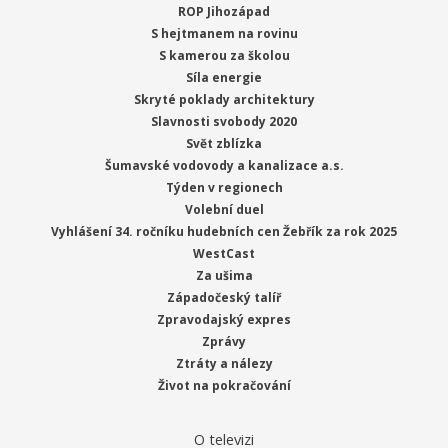
ROP Jihozápad
S hejtmanem na rovinu
S kamerou za školou
Síla energie
Skryté poklady architektury
Slavnosti svobody 2020
Svět zblízka
Šumavské vodovody a kanalizace a.s.
Týden v regionech
Volební duel
Vyhlášení 34. ročníku hudebních cen Žebřík za rok 2025
WestCast
Za ušima
Západočeský talíř
Zpravodajský expres
Zprávy
Ztráty a nálezy
Život na pokračování
O televizi