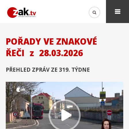
POŘADY VE ZNAKOVÉ
ŘEČI
z
28.03.2026
PŘEHLED ZPRÁV ZE 319. TÝDNE