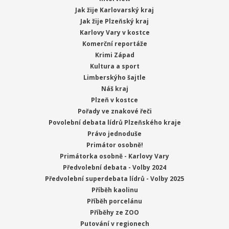
Jak žije Karlovarský kraj
Jak žije Plzeňský kraj
Karlovy Vary v kostce
Komerční reportáže
Krimi Západ
Kultura a sport
Limberskýho šajtle
Náš kraj
Plzeň v kostce
Pořady ve znakové řeči
Povolební debata lídrů Plzeňského kraje
Právo jednoduše
Primátor osobně!
Primátorka osobně - Karlovy Vary
Předvolební debata - Volby 2024
Předvolební superdebata lídrů - Volby 2025
Příběh kaolinu
Příběh porcelánu
Příběhy ze ZOO
Putování v regionech