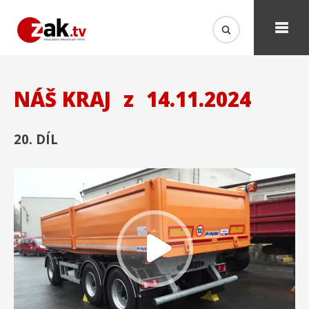
NÁŠ KRAJ
z
14.11.2024
20. DÍL