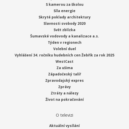
S kamerou za školou
Síla energie
Skryté poklady architektury
Slavnosti svobody 2020
Svět zblízka
Šumavské vodovody a kanalizace a.s.
Týden v regionech
Volební duel
Vyhlášení 34. ročníku hudebních cen Žebřík za rok 2025
WestCast
Za ušima
Západočeský talíř
Zpravodajský expres
Zprávy
Ztráty a nálezy
Život na pokračování
O televizi
Aktuální vysílání