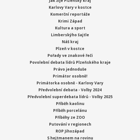
Jak žije Plzeňský kraj
Karlovy Vary v kostce
Komerční reportáže
Krimi Západ
Kultura a sport
Limberskýho šajtle
Náš kraj
Plzeň v kostce
Pořady ve znakové řeči
Povolební debata lídrů Plzeňského kraje
Právo jednoduše
Primátor osobně!
Primátorka osobně - Karlovy Vary
Předvolební debata - Volby 2024
Předvolební superdebata lídrů - Volby 2025
Příběh kaolinu
Příběh porcelánu
Příběhy ze ZOO
Putování v regionech
ROP Jihozápad
S hejtmanem na rovinu