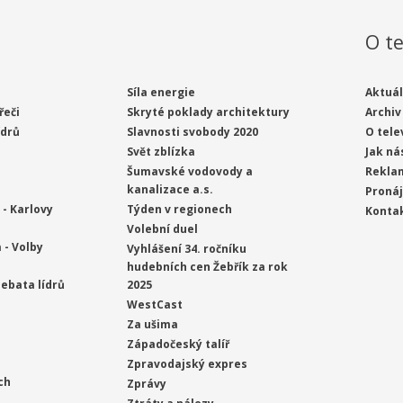
O te
Síla energie
Aktuál
řeči
Skryté poklady architektury
Archiv
ídrů
Slavnosti svobody 2020
O tele
Svět zblízka
Jak ná
Šumavské vodovody a
Rekla
kanalizace a.s.
Proná
- Karlovy
Týden v regionech
Konta
Volební duel
 - Volby
Vyhlášení 34. ročníku
hudebních cen Žebřík za rok
ebata lídrů
2025
WestCast
Za ušima
Západočeský talíř
Zpravodajský expres
ch
Zprávy