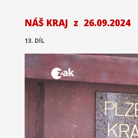
NÁŠ KRAJ
z
26.09.2024
13. DÍL