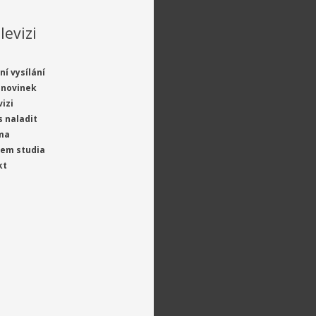
levizi
ní vysílání
 novinek
vizi
s naladit
ma
jem studia
kt