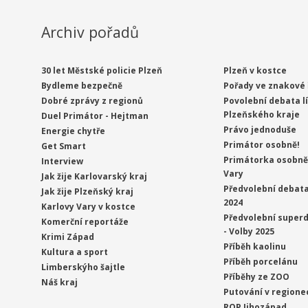
Archiv pořadů
30 let Městské policie Plzeň
Plzeň v kostce
Bydleme bezpečně
Pořady ve znakové 
Dobré zprávy z regionů
Povolební debata l
Plzeňského kraje
Duel Primátor - Hejtman
Právo jednoduše
Energie chytře
Primátor osobně!
Get Smart
Primátorka osobně 
Interview
Vary
Jak žije Karlovarský kraj
Předvolební debata
Jak žije Plzeňský kraj
2024
Karlovy Vary v kostce
Předvolební superd
Komerční reportáže
- Volby 2025
Krimi Západ
Příběh kaolinu
Kultura a sport
Příběh porcelánu
Limberskýho šajtle
Příběhy ze ZOO
Náš kraj
Putování v regione
ROP Jihozápad