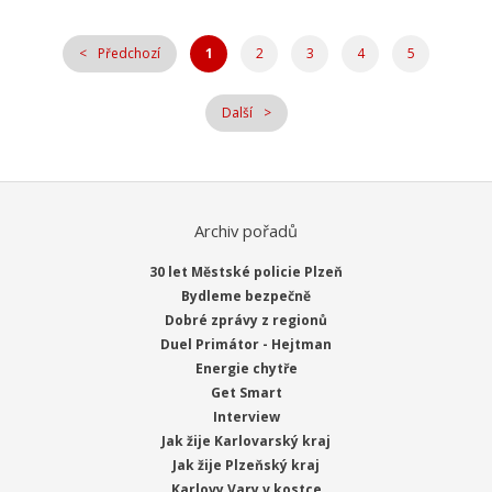
Předchozí
1
2
3
4
5
Další
Archiv pořadů
30 let Městské policie Plzeň
Bydleme bezpečně
Dobré zprávy z regionů
Duel Primátor - Hejtman
Energie chytře
Get Smart
Interview
Jak žije Karlovarský kraj
Jak žije Plzeňský kraj
Karlovy Vary v kostce