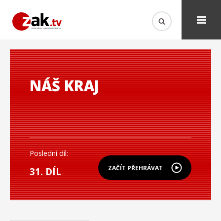
NÁŠ KRAJ
Poslední díl:
ZAČÍT PŘEHRÁVAT
31. DÍL