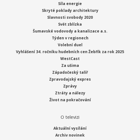
Síla energie
Skryté poklady architektury
Slavnosti svobody 2020
Svět zblízka
Šumavské vodovody a kanalizace a.s.
Týden v regionech
Volební duel
Vyhlášení 34. ročníku hudebních cen Žebřík za rok 2025
WestCast
Za ušima
Západočeský talíř
Zpravodajský expres
Zprávy
Ztráty a nálezy
Život na pokračování
O televizi
Aktuální vysílání
Archiv novinek