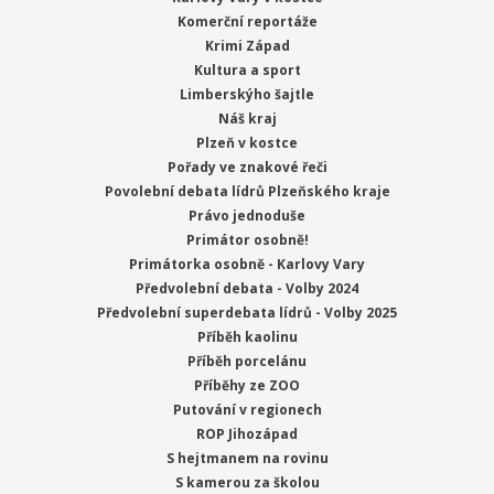
Komerční reportáže
Krimi Západ
Kultura a sport
Limberskýho šajtle
Náš kraj
Plzeň v kostce
Pořady ve znakové řeči
Povolební debata lídrů Plzeňského kraje
Právo jednoduše
Primátor osobně!
Primátorka osobně - Karlovy Vary
Předvolební debata - Volby 2024
Předvolební superdebata lídrů - Volby 2025
Příběh kaolinu
Příběh porcelánu
Příběhy ze ZOO
Putování v regionech
ROP Jihozápad
S hejtmanem na rovinu
S kamerou za školou