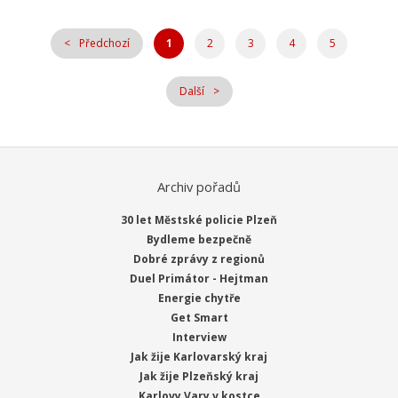
Předchozí
1
2
3
4
5
Další
Archiv pořadů
30 let Městské policie Plzeň
Bydleme bezpečně
Dobré zprávy z regionů
Duel Primátor - Hejtman
Energie chytře
Get Smart
Interview
Jak žije Karlovarský kraj
Jak žije Plzeňský kraj
Karlovy Vary v kostce