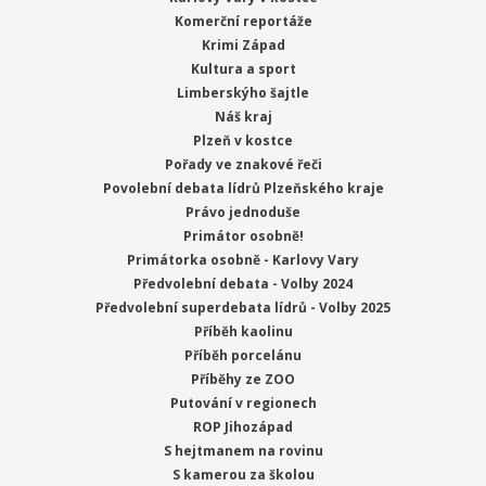
Komerční reportáže
Krimi Západ
Kultura a sport
Limberskýho šajtle
Náš kraj
Plzeň v kostce
Pořady ve znakové řeči
Povolební debata lídrů Plzeňského kraje
Právo jednoduše
Primátor osobně!
Primátorka osobně - Karlovy Vary
Předvolební debata - Volby 2024
Předvolební superdebata lídrů - Volby 2025
Příběh kaolinu
Příběh porcelánu
Příběhy ze ZOO
Putování v regionech
ROP Jihozápad
S hejtmanem na rovinu
S kamerou za školou