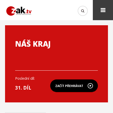
NÁŠ KRAJ
Poslední díl:
ZAČÍT PŘEHRÁVAT
31. DÍL