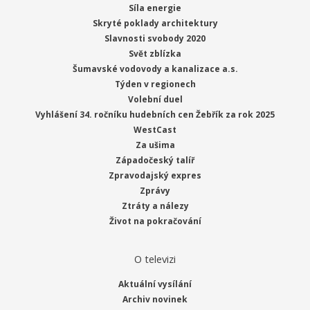
Síla energie
Skryté poklady architektury
Slavnosti svobody 2020
Svět zblízka
Šumavské vodovody a kanalizace a.s.
Týden v regionech
Volební duel
Vyhlášení 34. ročníku hudebních cen Žebřík za rok 2025
WestCast
Za ušima
Západočeský talíř
Zpravodajský expres
Zprávy
Ztráty a nálezy
Život na pokračování
O televizi
Aktuální vysílání
Archiv novinek