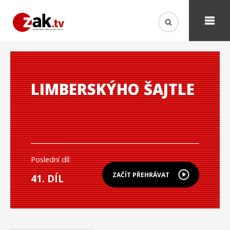
LIMBERSKÝHO ŠAJTLE
Poslední díl:
ZAČÍT PŘEHRÁVAT
41. DÍL