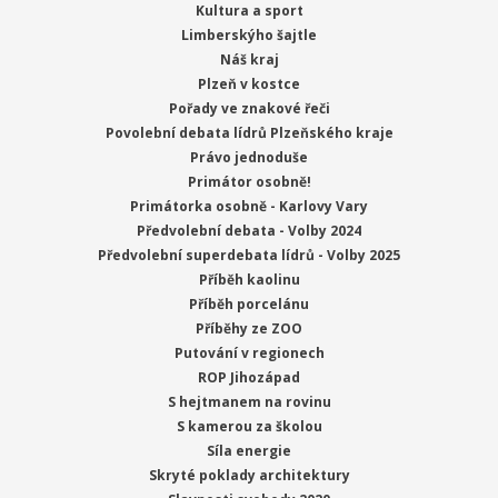
Kultura a sport
Limberskýho šajtle
Náš kraj
Plzeň v kostce
Pořady ve znakové řeči
Povolební debata lídrů Plzeňského kraje
Právo jednoduše
Primátor osobně!
Primátorka osobně - Karlovy Vary
Předvolební debata - Volby 2024
Předvolební superdebata lídrů - Volby 2025
Příběh kaolinu
Příběh porcelánu
Příběhy ze ZOO
Putování v regionech
ROP Jihozápad
S hejtmanem na rovinu
S kamerou za školou
Síla energie
Skryté poklady architektury