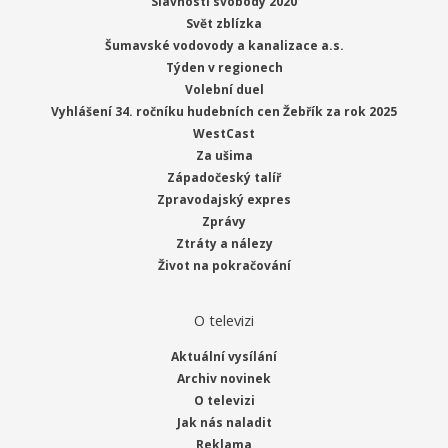
Slavnosti svobody 2020
Svět zblízka
Šumavské vodovody a kanalizace a.s.
Týden v regionech
Volební duel
Vyhlášení 34. ročníku hudebních cen Žebřík za rok 2025
WestCast
Za ušima
Západočeský talíř
Zpravodajský expres
Zprávy
Ztráty a nálezy
Život na pokračování
O televizi
Aktuální vysílání
Archiv novinek
O televizi
Jak nás naladit
Reklama