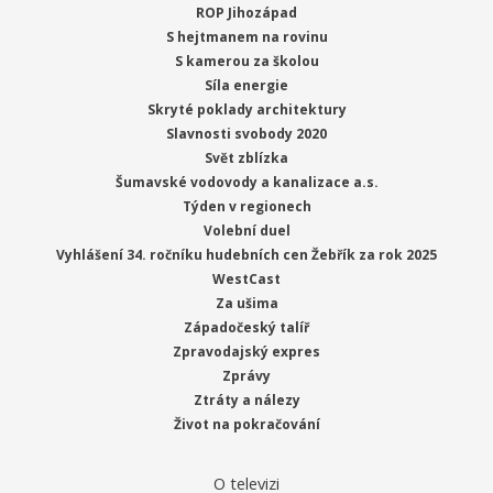
ROP Jihozápad
S hejtmanem na rovinu
S kamerou za školou
Síla energie
Skryté poklady architektury
Slavnosti svobody 2020
Svět zblízka
Šumavské vodovody a kanalizace a.s.
Týden v regionech
Volební duel
Vyhlášení 34. ročníku hudebních cen Žebřík za rok 2025
WestCast
Za ušima
Západočeský talíř
Zpravodajský expres
Zprávy
Ztráty a nálezy
Život na pokračování
O televizi