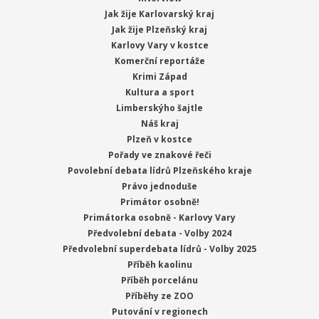
Jak žije Karlovarský kraj
Jak žije Plzeňský kraj
Karlovy Vary v kostce
Komerční reportáže
Krimi Západ
Kultura a sport
Limberskýho šajtle
Náš kraj
Plzeň v kostce
Pořady ve znakové řeči
Povolební debata lídrů Plzeňského kraje
Právo jednoduše
Primátor osobně!
Primátorka osobně - Karlovy Vary
Předvolební debata - Volby 2024
Předvolební superdebata lídrů - Volby 2025
Příběh kaolinu
Příběh porcelánu
Příběhy ze ZOO
Putování v regionech